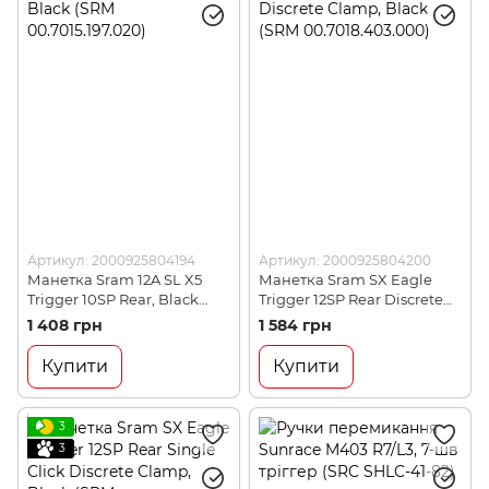
Артикул: 2000925804194
Артикул: 2000925804200
Манетка Sram 12A SL X5
Манетка Sram SX Eagle
Trigger 10SP Rear, Black
Trigger 12SP Rear Discrete
(SRM 00.7015.197.020)
Clamp, Black (SRM
1 408 грн
1 584 грн
00.7018.403.000)
Купити
Купити
3
3