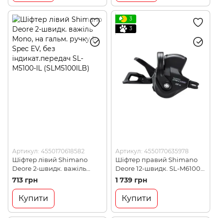
3
3
Артикул: 4550170618582
Артикул: 4550170635978
Шіфтер лівий Shimano
Шіфтер правий Shimano
Deore 2-швидк. важіль
Deore 12-швидк. SL-M6100-
Mono, на гальм. ручку I-
R (SLM6100RAP)
713 грн
1 739 грн
Spec EV, без
індикат.передач SL-M5100-
Купити
Купити
IL (SLM5100ILB)