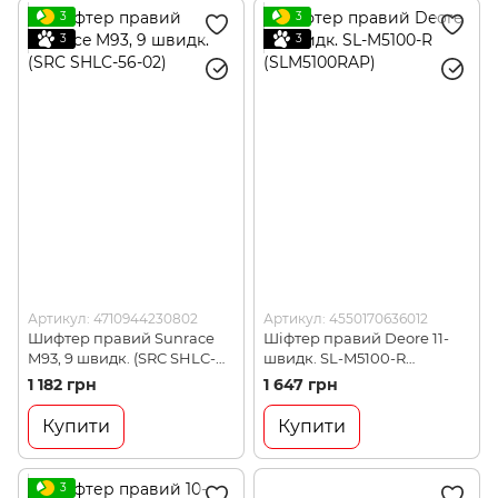
3
3
3
3
Артикул: 4710944230802
Артикул: 4550170636012
Шифтер правий Sunrace
Шіфтер правий Deore 11-
M93, 9 швидк. (SRC SHLC-
швидк. SL-M5100-R
56-02)
(SLM5100RAP)
1 182 грн
1 647 грн
Купити
Купити
3