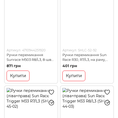
Артикул: 4710944251920
Артикул: SHLC-52-92
Ручки перемикання
Ручки перемикання Sun
Sunrace M503 R8/L3, 8-шв
Race R30, R7/L3, на раму,
тріггер (SRC SHLC-33-10)
під трубу 28.6, Silver (SHLC-
871 грн
401 грн
52-92)
Купити
Купити