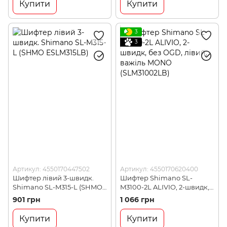
Купити
Купити
3
3
Артикул: 4550170447502
Артикул: 4550170620400
Шифтер лівий 3-швидк.
Шифтер Shimano SL-
Shimano SL-M315-L (SHMO
M3100-2L ALIVIO, 2-швидк,
ESLM315LB)
без OGD, лівий, важіль
901 грн
1 066 грн
MONO (SLM31002LB)
Купити
Купити