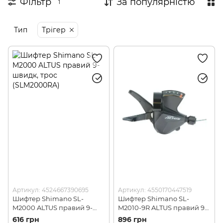
Фільтр
За популярністю
1
Тип
Трігер
Артикул: 4524667390695
Артикул: 4550170447519
Шифтер Shimano SL-
Шифтер Shimano SL-
M2000 ALTUS правий 9-
M2010-9R ALTUS правий 9-
швидк, трос (SLM2000RA)
швидк. трос (SLM20109RA)
616 грн
896 грн