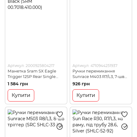
Артикул: 2000925804217
Артикул: 4710944251937
Манетка Sram SX Eagle
Ручки перемикання
Trigger 12SP Rear Single
Sunrace M403 R7/L3, 7-шв
Click Discrete Clamp, Black
тріггер (SRC SHLC-41-82)
1 584 грн
926 грн
(SRM 00.7018.410.000)
Купити
Купити