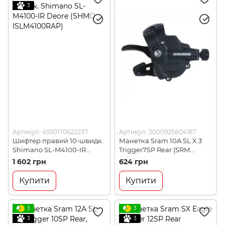
3
Артикул: 4550170622237
Артикул: 2000925804187
Шифтер правий 10-швидк.
Манетка Sram 10A SL X.3
Shimano SL-M4100-IR
Trigger7SP Rear (SRM
Deore (SHMO
00.7015.093.040)
1 602 грн
624 грн
ISLM4100RAP)
Купити
Купити
3
3
3
3