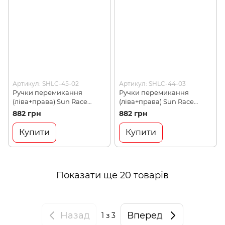
Артикул: SHLC-45-02
Артикул: SHLC-44-03
Ручки перемикання
Ручки перемикання
(ліва+права) Sun Race
(ліва+права) Sun Race
Trigger M33 R7/L3 (SHLC-45-
Trigger M33 R8/L3 (SHLC-44-
882 грн
882 грн
02)
03)
Купити
Купити
Показати ще 20 товарів
Назад
Вперед
1
з 3