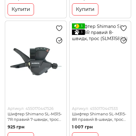
Купити
Купити
3
3
Артикул: 4550170447526
Артикул: 4550170447533
Шифтер Shimano SL-M315-
Шифтер Shimano SL-M315-
7R правий 7-швидк, трос
8R правий 8-швидк, трос
(SLM3157RA)
(SLM3158RA)
925 грн
1 007 грн