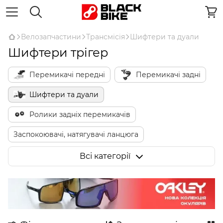
Велозапчастини
Трансмісія
Шифтери та дуали
Шифтери трігер
Перемикачі передні
Перемикачі задні
Шифтери та дуали
Ролики задніх перемикачів
Заспокоювачі, натягувачі ланцюга
Комплектуючі для електронної трансмісії
Всі категорії
Комплектуючі для перемикачів
Тримачі перемикача