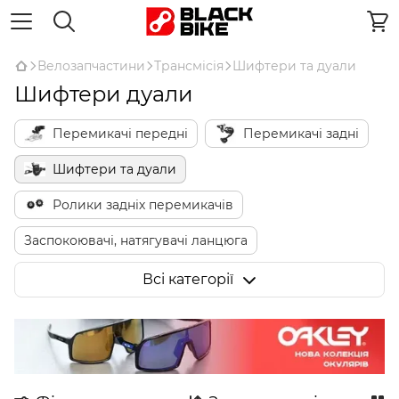
Велозапчастини
Трансмісія
Шифтери та дуали
Шифтери дуали
Перемикачі передні
Перемикачі задні
Шифтери та дуали
Ролики задніх перемикачів
Заспокоювачі, натягувачі ланцюга
Комплектуючі для електронної трансмісії
Всі категорії
Комплектуючі для перемикачів
Тримачі перемикача