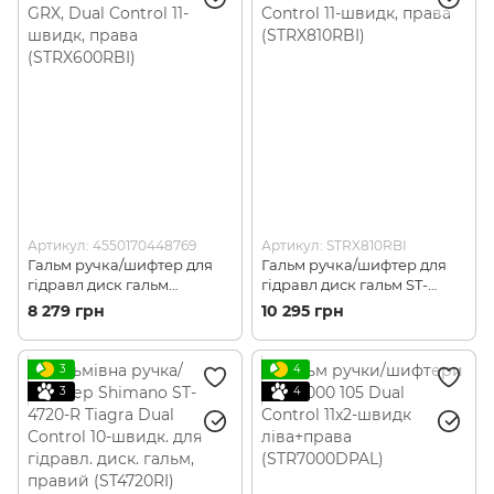
Артикул: 4550170448769
Артикул: STRX810RBI
Гальм ручка/шифтер для
Гальм ручка/шифтер для
гідравл диск гальм
гідравл диск гальм ST-
Shimano ST-RX600-R GRX,
RX810-R GRX, Dual Control
8 279 грн
10 295 грн
Dual Control 11-швидк,
11-швидк, права
права (STRX600RBI)
(STRX810RBI)
3
4
3
4