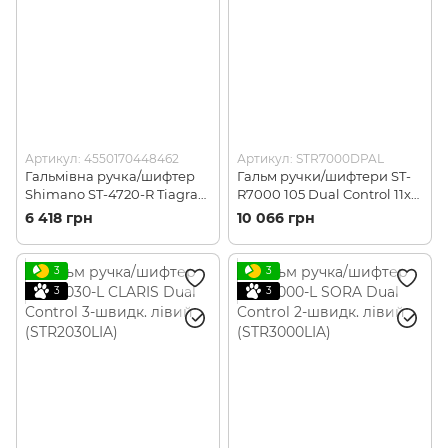
Артикул: 4550170448462
Артикул: STR7000DPAL
Гальмівна ручка/шифтер
Гальм ручки/шифтери ST-
Shimano ST-4720-R Tiagra
R7000 105 Dual Control 11x2-
Dual Control 10-швидк. для
швидк ліва+права
6 418 грн
10 066 грн
гідравл. диск. гальм,
(STR7000DPAL)
правий (ST4720RI)
3
3
3
3