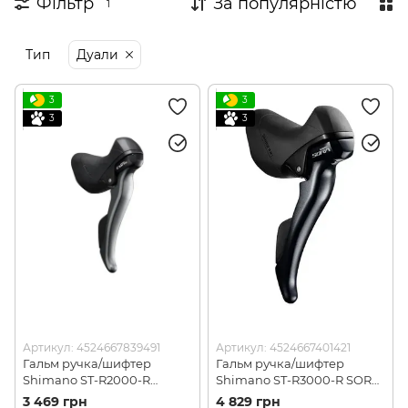
Фільтр
За популярністю
1
Тип
Дуали
3
3
3
3
Артикул: 4524667839491
Артикул: 4524667401421
Гальм ручка/шифтер
Гальм ручка/шифтер
Shimano ST-R2000-R
Shimano ST-R3000-R SORA
CLARIS Dual Control 8-
Dual Control 9-швидк.
3 469 грн
4 829 грн