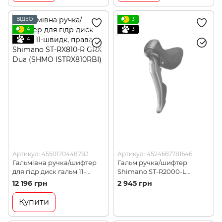
ВІДЕО
3
4
3
4
Артикул: 4550170448783
Артикул: 4524667781646
Гальмівна ручка/шифтер
Гальм ручка/шифтер
для гідр диск гальм 11-
Shimano ST-R2000-L
швидк, права Shimano ST-
CLARIS Dual Control 2-
12 196 грн
2 945 грн
RX810-R GRX Dua (SHMO
швидк. лівий (STR2000LIA)
ISTRX810RBI)
Купити