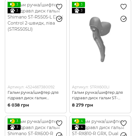
3
3
3
3
Артикул: 4524667380092
Артикул: STRX600LI
Гальм ручка/шифтер для
Гальм ручка/шифтер для
гідравл диск гальм
гідравл диск гальм ST-
Shimano ST-RS505-L Dual
RX600-L GRX, Dual Control
6 038 грн
8 279 грн
Control 2-швидк, ліва
2-швидк, ліва (STRX600LI)
(STRS505LI)
3
4
3
4