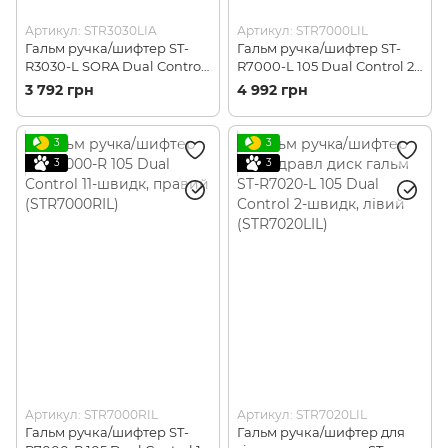
Артикул: STR3030LIA
Артикул: STR7000LIL
Гальм ручка/шифтер ST-
Гальм ручка/шифтер ST-
R3030-L SORA Dual Control
R7000-L 105 Dual Control 2-
3-швидк. лівий
швидк, лівий (STR7000LIL)
3 792 грн
4 992 грн
(STR3030LIA)
3
3
3
3
Артикул: STR7000RIL
Артикул: STR7020LIL
Гальм ручка/шифтер ST-
Гальм ручка/шифтер для