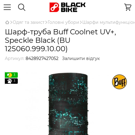
Одяг та захист
Головні убори
Шарфи мультифункціон
Шарф-труба Buff Coolnet UV+,
Speckle Black (BU
125060.999.10.00)
Артикул:
8428927427052
Залишити відгук
3
3