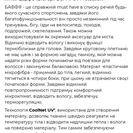
БАФФ® - це справжній must have в списку речей будь-
якого сучасного спортсмена, завдяки його
багатофункціональності він просто незамінний під час
тренувань, бігу, їзди на велосипеді, походів,
подорожей, скелелазіння. Також можна
використовувати як окремий аксесуар для міста.
Відмінно відводить вологу і виконує функції
термобілизни для голови. Завдяки круговому плетінню
не має швів і за формою нагадує панчоху, якій можна
надати різні форми починаючи від пов'язки для
волосся і закінчуючи балаклавою. Матеріал -еластичная
мікрофібра - приємний до тіла, легкий, відмінно
тягнеться в чотири боки, при цьому не втрачаючи своєї
початкової форми. Завдяки відмінній
повітропроникності підтримує комфортний
мікроклімат, відводить вологу, забезпечує
терморегуляцію.
Технологія
CoolNet UV
⁺
, використана для створення
матеріалу, дозволяє тканині швидко реагувати на
температуру тіла і відводити надлишки тепла і вологи
на поверхню матеріалу. Тим самим забезпечуючи