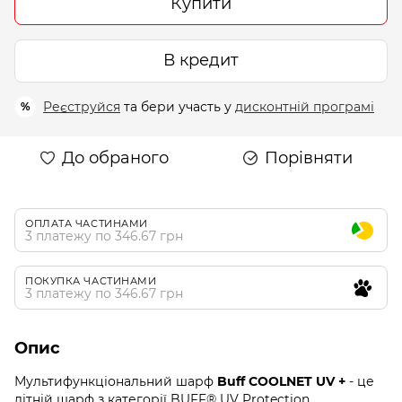
Купити
В кредит
Реєструйся
та бери участь у
дисконтній програмі
%
До обраного
Порівняти
ОПЛАТА ЧАСТИНАМИ
3 платежу по 346.67 грн
ПОКУПКА ЧАСТИНАМИ
3 платежу по 346.67 грн
Опис
Мультифункціональний шарф
Buff COOLNET UV +
- це
літній шарф з категорії BUFF® UV Protection.