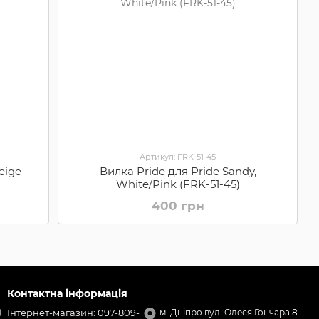
Артикул: FRK-51-45
eige
Вилка Pride для Pride Sandy,
White/Pink (FRK-51-45)
400 грн
Контактна інформація
Інтернет-магазин: 097-809-
м. Дніпро вул. Олеся Гончара 8