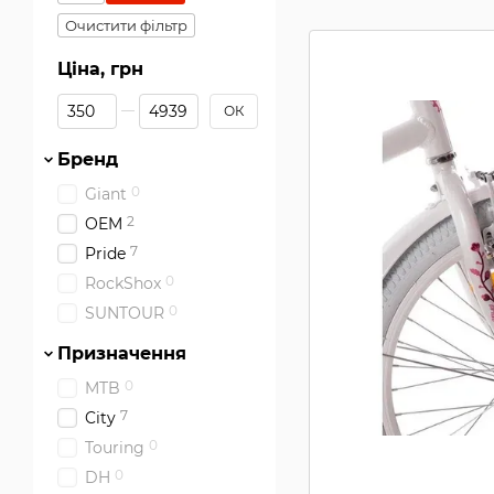
Очистити фільтр
Ціна, грн
Від Ціна, грн
До Ціна, грн
ОК
Бренд
0
Giant
2
OEM
7
Pride
0
RockShox
0
SUNTOUR
Призначення
0
MTB
7
City
0
Touring
0
DH