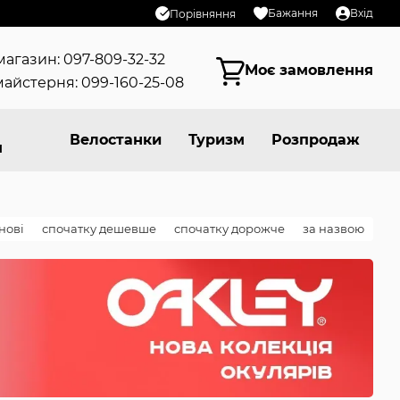
Бажання
Вхід
Порівняння
магазин: 097-809-32-32
Моє замовлення
айстерня: 099-160-25-08
Велостанки
Туризм
Розпродаж
я
нові
спочатку дешевше
спочатку дорожче
за назвою