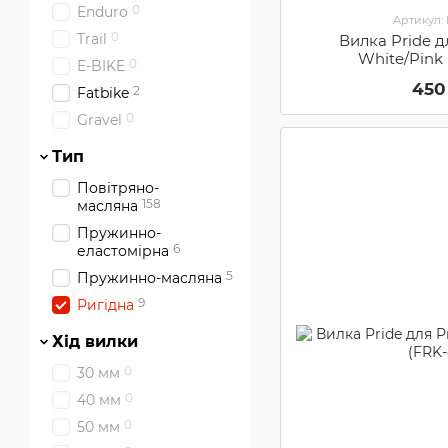
0
Enduro
Артикул:
0
Trail
Вилка Pride д
White/Pink
0
E-BIKE
450
2
Fatbike
0
Gravel
Тип
Повітряно-
158
масляна
Пружинно-
6
еластомірна
5
Пружинно-масляна
9
Ригідна
Хід вилки
0
30 мм
0
40 мм
0
50 мм