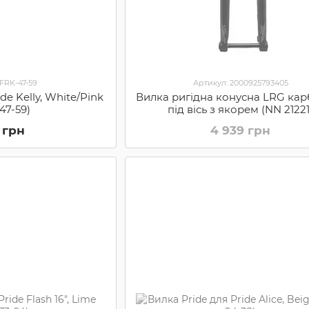
 FRK-47-59
Артикул: 2000925793405
de Kelly, White/Pink
Вилка ригідна конусна LRG кар
47-59)
під вісь з якорем (NN 21221
 грн
4 939 грн