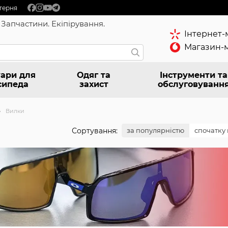
терня
 Запчастини. Екіпірування.
Інтернет-
Магазин-м
ари для
Одяг та
Інструменти та
сипеда
захист
обслуговуванн
Вилки
Сортування:
за популярністю
спочатку 