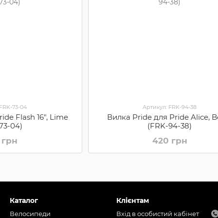
 FRK-73-04
Артикул: FRK-94-38
ide Flash 16", Lime
Вилка Pride для Pride Alice, B
73-04)
(FRK-94-38)
 грн
420 грн
Каталог
Клієнтам
Велосипеди
Вхід в особистий кабінет