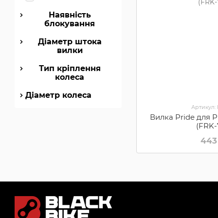
Наявність
блокування
Діаметр штока
вилки
Тип кріплення
колеса
Діаметр колеса
Артикул:
Вилка Pride для Pr
(FRK-
443