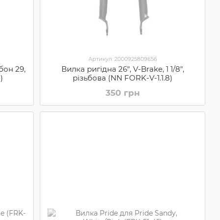
Артикул: 2000925809656
бон 29,
Вилка ригідна 26", V-Brake, 1 1/8",
)
різьбова (NN FORK-V-1.1.8)
350 грн