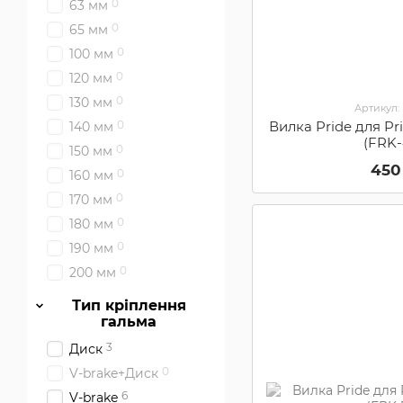
0
63 мм
0
65 мм
0
100 мм
0
120 мм
0
130 мм
Артикул:
Вилка Pride для Pri
0
140 мм
(FRK-
0
150 мм
450
0
160 мм
0
170 мм
0
180 мм
0
190 мм
0
200 мм
Тип кріплення
гальма
3
Диск
0
V-brake+Диск
6
V-brake