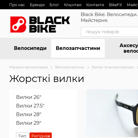
Перейти до основного контенту
Про нас
Бренди
Блог
Клієнтам
Контакти
BikeFit
Майс
Black Bike. Велосипеди.
Майстерня.
Аксесу
Велосипеди
Велозапчастини
вело
Магазин велосипедів
Велозапчастини
Вилки та амортизатори
Жорсткі вилки
Вилки 26"
Вилки 27.5"
Вилки 28"
Вилки 29"
Тип:
Ригідна