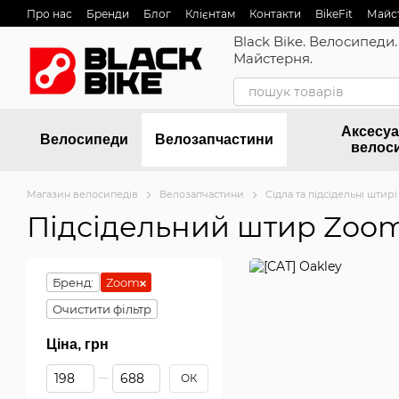
Перейти до основного контенту
Про нас
Бренди
Блог
Клієнтам
Контакти
BikeFit
Майс
Black Bike. Велосипеди.
Майстерня.
Аксесуа
Велосипеди
Велозапчастини
велос
Магазин велосипедів
Велозапчастини
Сідла та підсідельні штирі
Підсідельний штир Zoo
Бренд:
Zoom
Очистити фільтр
Ціна, грн
Від Ціна, грн
До Ціна, грн
ОК