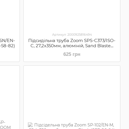
Артикул: 2000925816494
26N/EN-
Підсидільна труба Zoom SPS-C373/ISO-
-58-82)
C, 27,2х350мм, алюміній, Sand Blasted
AN BK (ZOOM SEP-67-49)
625 грн