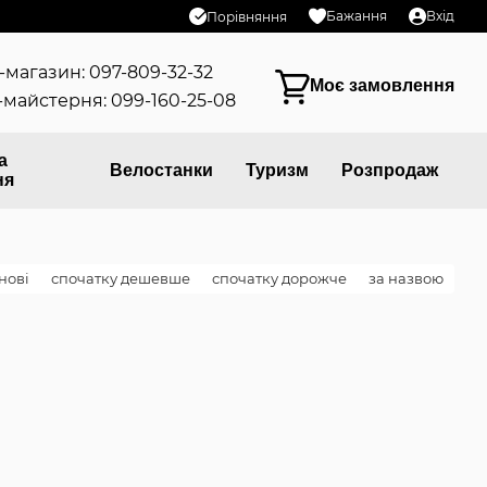
Бажання
Вхід
Порівняння
-магазин: 097-809-32-32
Моє замовлення
майстерня: 099-160-25-08
а
Велостанки
Туризм
Розпродаж
ня
нові
спочатку дешевше
спочатку дорожче
за назвою