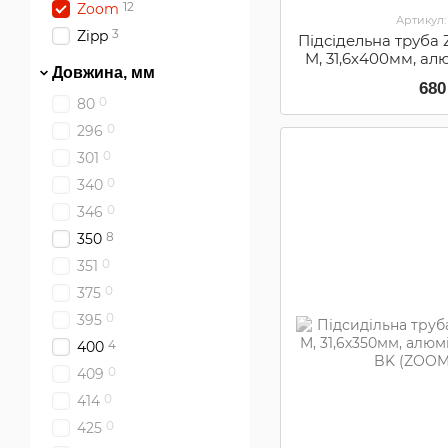
12
Zoom
Артикул:
3
Zipp
Підсідельна труба
M, 31,6х400мм, ал
Довжина, мм
BLASTED AN B
680
0
80
0
296
0
301
0
340
0
346
8
350
0
351
0
375
0
395
4
400
0
409
0
414
0
425