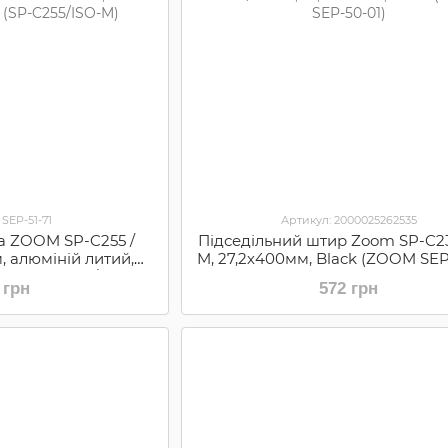
 SEP-51-71
Артикул: 2000025262535
ба ZOOM SP-C255 /
Підседільний штир Zoom SP-C2
м, алюміній литий,
M, 27,2х400мм, Black (ZOOM SEP
BK (SP-C255/ISO-M)
 грн
572 грн