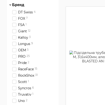
Бренд
4
DT Swiss
7
FOX
1
FSA
12
Giant
3
Kalloy
9
Longus
5
OEM
25
PRO
2
Pride
15
RaceFace
31
RockShox
1
Scott
6
Syncros
1
Truvativ
2
Uno