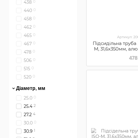
0
438
0
440
0
458
0
462
0
465
Артикул: 2
Підсидільна труба
0
467
M, 31,6х350мм, алю
0
478
AN BK (ZOO
478
0
506
0
515
0
520
Діаметр, мм
0
25.0
2
25.4
4
27.2
0
30.0
1
30.9