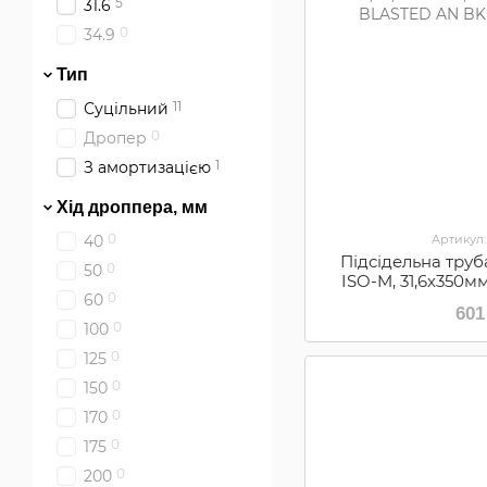
5
31.6
0
34.9
Тип
11
Суцільний
0
Дропер
1
З амортизацією
Хід дроппера, мм
0
Артикул:
40
Підсідельна тру
0
50
ISO-M, 31,6х350м
0
SAND BLASTED AN 
60
601
0
100
0
125
0
150
0
170
0
175
0
200