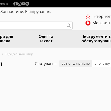
терня
 Запчастини. Екіпірування.
Інтернет
Магазин-
ри для
Одяг та
Інструменти т
ипеда
захист
обслуговуван
Підсідельний штир
m
Сортування:
за популярністю
спочатку 