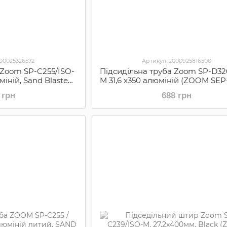
000025326572
Артикул: 2000925816500
 Zoom SP-C255/ISO-
Підсидільна труба Zoom SP-D3
міній, Sand Blasted
M 31,6 x350 алюміній (ZOOM SEP
M SEP-51-71)
 грн
688 грн