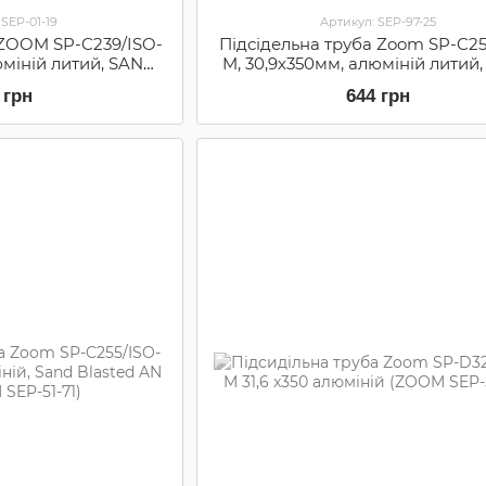
 SEP-01-19
Артикул: SEP-97-25
 ZOOM SP-C239/ISO-
Підсідельна труба Zoom SP-C25
юміній литий, SAND
M, 30,9х350мм, алюміній литий
K (SEP-01-19)
BLASTED AN BK (SEP-97-25
 грн
644 грн