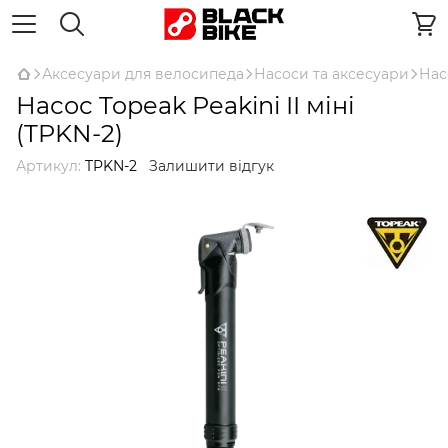
Аксесуари для велосипеда
Насоси та аксесуари
Нас
Насос Topeak Peakini II міні
(TPKN-2)
Артикул:
TPKN-2
Залишити відгук