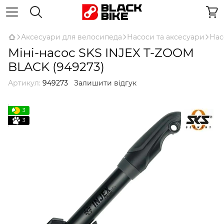
Аксесуари для велосипеда
Насоси та аксесуари
Нас
Міні-насос SKS INJEX T-ZOOM
BLACK (949273)
Артикул:
949273
Залишити відгук
3
3