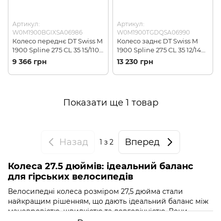
Артикул:
Артикул:
W0M1900BGIXSA06986
W0M1900TGDQSA06990
Колесо переднє DT Swiss M
Колесо заднє DT Swiss M
1900 Spline 275 CL 35 15/110,
1900 Spline 275 CL 35 12/148
Black
ASSRAM, Black
9 366 грн
13 230 грн
(W0M1900BGIXSA06986)
(W0M1900TGDQSA06990)
Показати ще 1 товар
Назад
Вперед
1
з 2
Колеса 27.5 дюймів: ідеальний баланс
для гірських велосипедів
Велосипедні колеса розміром 27,5 дюйма стали
найкращим рішенням, що дають ідеальний баланс між
маневровістю, швидкістю та довговічністю. Вони
поєднують у собі переваги 26 та 29, що робить їх