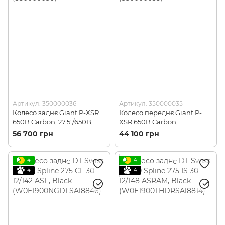
Артикул: 350000036
Артикул: 350000035
Колесо заднє Giant P-XSR
Колесо переднє Giant P-
650B Carbon, 27.5"/650B,
XSR 650B Carbon,
диск, Black (350000036)
27.5"/650B, диск, Black
56 700 грн
44 100 грн
(350000035)
4
4
4
4