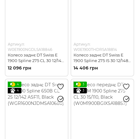
Артикул:
Артикул:
W0E1900NGDLSA18846
W0E1900THDRSA18814
Колесо заднє DT Swiss E
Колесо заднє DT Swiss E
1900 Spline 275 CL 30 12/142
1900 Spline 275 IS 30 12/148
ASF, Black
ASRAM, Black
12 096 грн
14 406 грн
(W0E1900NGDLSA18846)
(W0E1900THDRSA18814)
4
3
4
3