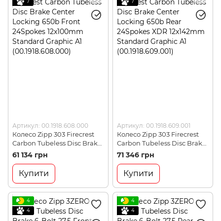
7
7
Артикул: 00.1918.608.000
Артикул: 00.1918.609.001
Колесо Zipp 303 Firecrest
Колесо Zipp 303 Firecrest
Carbon Tubeless Disc Brake
Carbon Tubeless Disc Brake
Center Locking 650b Front
Center Locking 650b Rear
61 134 грн
71 346 грн
24Spokes 12x100mm
24Spokes XDR 12x142mm
Standard Graphic A1
Standard Graphic A1
Купити
Купити
(00.1918.608.000)
(00.1918.609.001)
4
4
4
4