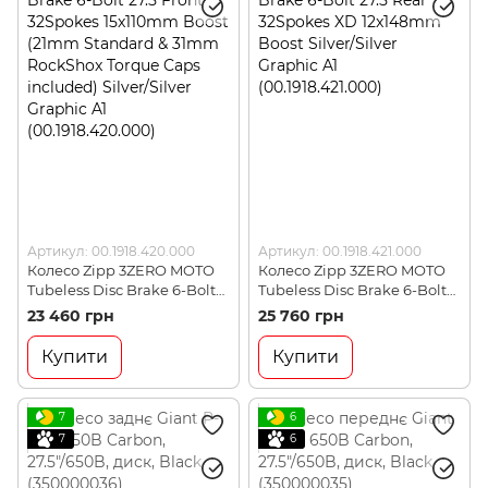
Артикул: 00.1918.420.000
Артикул: 00.1918.421.000
Колесо Zipp 3ZERO MOTO
Колесо Zipp 3ZERO MOTO
Tubeless Disc Brake 6-Bolt
Tubeless Disc Brake 6-Bolt
27.5 Front 32Spokes
27.5 Rear 32Spokes XD
23 460 грн
25 760 грн
15x110mm Boost (21mm
12x148mm Boost
Standard & 31mm RockShox
Silver/Silver Graphic A1
Купити
Купити
Torque Caps included)
(00.1918.421.000)
Silver/Silver Graphic A1
(00.1918.420.000)
7
6
7
6