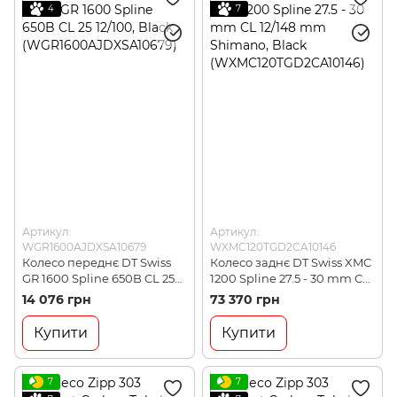
4
7
Артикул:
Артикул:
WGR1600AJDXSA10679
WXMC120TGD2CA10146
Колесо переднє DT Swiss
Колесо заднє DT Swiss XMC
GR 1600 Spline 650B CL 25
1200 Spline 27.5 - 30 mm CL
12/100, Black
12/148 mm Shimano, Black
14 076 грн
73 370 грн
(WGR1600AJDXSA10679)
(WXMC120TGD2CA10146)
Купити
Купити
7
7