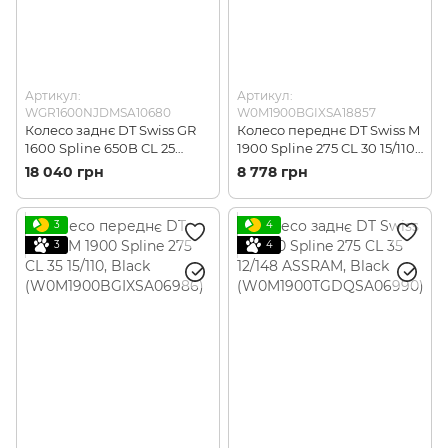
Артикул:
Артикул:
WGR1600NJDMSA10680
W0M1900BGIXSA18857
Колесо заднє DT Swiss GR
Колесо переднє DT Swiss M
1600 Spline 650B CL 25
1900 Spline 275 CL 30 15/110,
12/142 ASF11, Black
Black
18 040 грн
8 778 грн
(WGR1600NJDMSA10680)
(W0M1900BGIXSA18857)
3
4
3
4