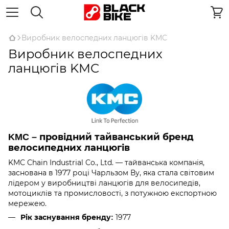
Виробник велоспедних ланцюгів KMC
Виробник велоспедних
ланцюгів KMC
KMC – провідний тайванський бренд
велосипедних ланцюгів
KMC Chain Industrial Co., Ltd. — тайванська компанія,
заснована в 1977 році Чарльзом Ву, яка стала світовим
лідером у виробництві ланцюгів для велосипедів,
мотоциклів та промисловості, з потужною експортною
мережею.
1977
Рік заснування бренду: