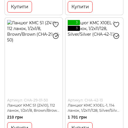
Купити
Купити
3
3
Артикул: CHA-29-01-50
Артикул: CHA-42-13
Ланцюг KMC S1 (Z410), 112
Ланцюг KMC X10EL-1, 114
ланок, 1/2x1/8, Brown/Brown
ланок, 1/2x11/128, Silver/Silver
(CHA-29-01-50)
(CHA-42-13)
210 грн
1 701 грн
Купити
Купити