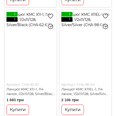
3
3
3
3
Артикул: CHA-62-67
Артикул: CHA-98-04
Ланцюг KMC X11-1, 114
Ланцюг KMC X11EL-1, 114
ланок, 1/2x11/128, Silver/Black
ланок, 1/2x11/128, Silver/Silver
(CHA-62-67)
(CHA-98-04)
1 683 грн
2 106 грн
Купити
Купити