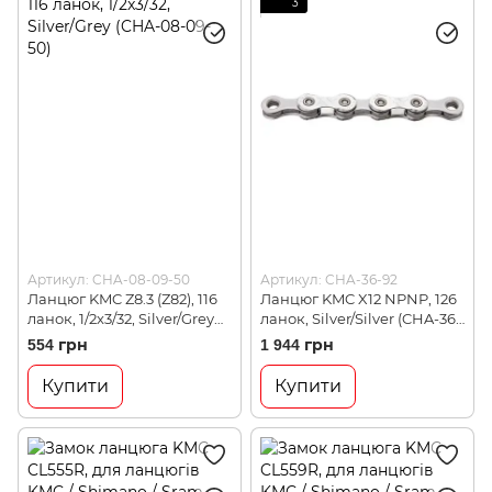
3
Артикул: CHA-08-09-50
Артикул: CHA-36-92
Ланцюг KMC Z8.3 (Z82), 116
Ланцюг KMC X12 NPNP, 126
ланок, 1/2x3/32, Silver/Grey
ланок, Silver/Silver (CHA-36-
(CHA-08-09-50)
92)
554 грн
1 944 грн
Купити
Купити