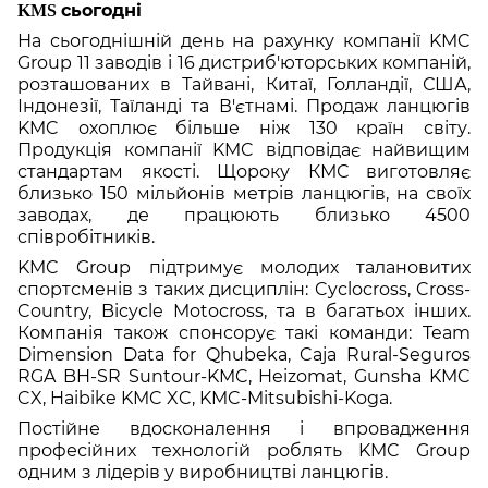
KMS сьогодні
На сьогоднішній день на рахунку компанії KMC
Group 11 заводів і 16 дистриб'юторських компаній,
розташованих в Тайвані, Китаї, Голландії, США,
Індонезії, Таїланді та В'єтнамі. Продаж ланцюгів
KMC охоплює більше ніж 130 країн світу.
Продукція компанії KMC відповідає найвищим
стандартам якості. Щороку КМС виготовляє
близько 150 мільйонів метрів ланцюгів, на своїх
заводах, де працюють близько 4500
співробітників.
KMC Group підтримує молодих талановитих
спортсменів з таких дисциплін: Cyclocross, Cross-
Country, Bicycle Motocross, та в багатьох інших.
Компанія також спонсорує такі команди: Team
Dimension Data for Qhubeka, Caja Rural-Seguros
RGA BH-SR Suntour-KMC, Heizomat, Gunsha KMC
CX, Haibike KMC XC, KMC-Mitsubishi-Koga.
Постійне вдосконалення і впровадження
професійних технологій роблять KMC Group
одним з лідерів у виробництві ланцюгів.