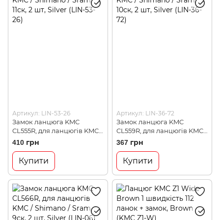
Артикул: LIN-53-26
Артикул: LIN-36-72
Замок ланцюга KMC
Замок ланцюга KMC
CL555R, для ланцюгів KMC /
CL559R, для ланцюгів KMC /
Shimano / Sram, 11ск, 2 шт,
Shimano / Sram, 10ск, 2 шт,
410 грн
367 грн
Silver (LIN-53-26)
Silver (LIN-36-72)
Купити
Купити