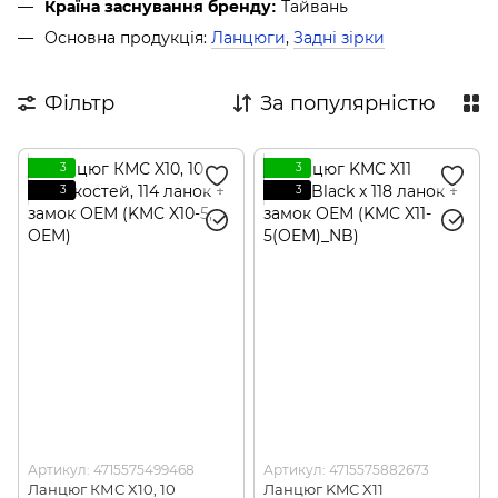
Тайвань
Країна заснування бренду:
Основна продукція:
Ланцюги
,
Задні зірки
Фільтр
За популярністю
3
3
3
3
Артикул: 4715575499468
Артикул: 4715575882673
Ланцюг КМС X10, 10
Ланцюг KMC X11