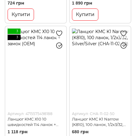
X9-5(OEM)_GG)
замок
724 грн
1 890 грн
Купити
Купити
3
3
Артикул: 4715575498188
Артикул: CHA-11-02-50
Ланцюг KMC Х10 10
Ланцюг KMC K1 Narrow
швидкостей 114 ланок +
(K810), 100 ланок, 1/2x3/32,
замок (OEM)
Silver/Silver (CHA-11-02-50)
1 118 грн
680 грн