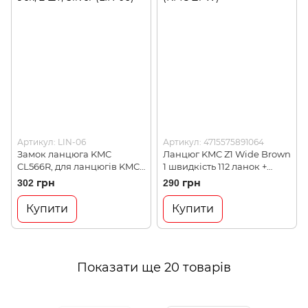
Артикул: LIN-06
Артикул: 4715575891064
Замок ланцюга KMC
Ланцюг KMC Z1 Wide Brown
CL566R, для ланцюгів KMC /
1 швидкість 112 ланок +
Shimano / Sram, 9ск, 2 шт,
замок, Brown (KMC Z1-W)
302 грн
290 грн
Silver (LIN-06)
Купити
Купити
Показати ще 20 товарів