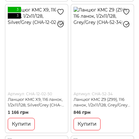
3
3
Артикул: CHA-12-02-50
Артикул: CHA-52-34
Ланцюг KMC X9, 116 ланок,
Ланцюг KMC Z9 (Z99), 116
1/2x11/128, Silver/Grey (CHA-
ланок, 1/2x11/128, Grey/Grey
12-02-50)
(CHA-52-34)
1 166 грн
846 грн
Купити
Купити