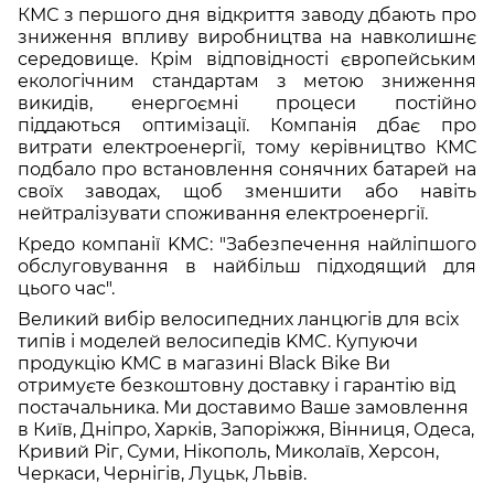
КМС з першого дня відкриття заводу дбають про
зниження впливу виробництва на навколишнє
середовище. Крім відповідності європейським
екологічним стандартам з метою зниження
викидів, енергоємні процеси постійно
піддаються оптимізації. Компанія дбає про
витрати електроенергії, тому керівництво КМС
подбало про встановлення сонячних батарей на
своїх заводах, щоб зменшити або навіть
нейтралізувати споживання електроенергії.
Кредо компанії KMC: "Забезпечення найліпшого
обслуговування в найбільш підходящий для
цього час".
Великий вибір велосипедних ланцюгів для всіх
типів і моделей велосипедів KMC. Купуючи
продукцію KMC в магазині Black Bike Ви
отримуєте безкоштовну доставку і гарантію від
постачальника. Ми доставимо Ваше замовлення
в Київ, Дніпро, Харків, Запоріжжя, Вінниця, Одеса,
Кривий Ріг, Суми, Нікополь, Миколаїв, Херсон,
Черкаси, Чернігів, Луцьк, Львів.