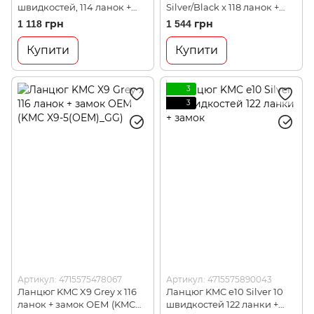
швидкостей, 114 ланок +
Silver/Black x 118 ланок +
замок ОЕМ (KMC X10-5,
замок ОЕМ (KMC X11-
1 118 грн
1 544 грн
OEM)
5(OEM)_NB)
Купити
Купити
3
3
Артикул: 4715575478067
Артикул: 4715575890043
Ланцюг KMC X9 Grey x 116
Ланцюг KMC e10 Silver 10
ланок + замок ОЕМ (KMC
швидкостей 122 ланки +