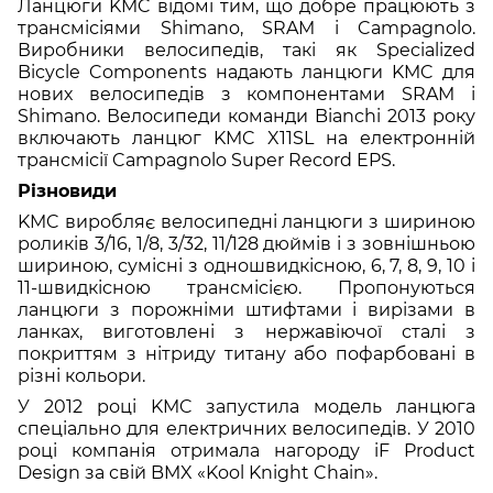
Ланцюги KMC відомі тим, що добре працюють з
трансмісіями Shimano, SRAM і Campagnolo.
Виробники велосипедів, такі як Specialized
Bicycle Components надають ланцюги KMC для
нових велосипедів з компонентами SRAM і
Shimano. Велосипеди команди Bianchi 2013 року
включають ланцюг KMC X11SL на електронній
трансмісії Campagnolo Super Record EPS.
Різновиди
KMC виробляє велосипедні ланцюги з шириною
роликів 3/16, 1/8, 3/32, 11/128 дюймів і з зовнішньою
шириною, сумісні з одношвидкісною, 6, 7, 8, 9, 10 і
11-швидкісною трансмісією. Пропонуються
ланцюги з порожніми штифтами і вирізами в
ланках, виготовлені з нержавіючої сталі з
покриттям з нітриду титану або пофарбовані в
різні кольори.
У 2012 році KMC запустила модель ланцюга
спеціально для електричних велосипедів. У 2010
році компанія отримала нагороду iF Product
Design за свій BMX «Kool Knight Chain».