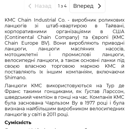
Назад
Вперед
1
з 4
KMC Chain Industrial Co. - виробник роликових
ланцюгів зі штаб-квартирою в Тайвані,
корпоративними організаціями в США
(Continental Chain Company) та Європі (KMC
Chain Europe BV). Вони виробляють приводні
ланцюги, ланцюги масляних насосів,
мотоциклетні і промислові ланцюги,
велосипедні ланцюги, а також основні ланки під
своєю власною торговою маркою KMC й
поставляють їх іншим компаніям, включаючи
Shimano.
Ланцюги KMC використовуються на Тур де
Франс такими гонщиками, як Густав Ларссон,
шведський чемпіон в гонці на час. Компанія KMC
була заснована Чарльзом Ву в 1977 році і була
визнана найбільшим виробником велосипедних
ланцюгів у світі в 2011 році.
Сумісність