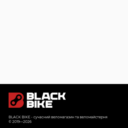
BLACK BIKE - сучасний веломагазин та веломайстерня
© 2019—2026