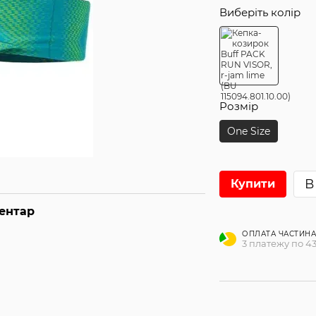
Виберіть колір
Розмір
One Size
В
Купити
ментар
ОПЛАТА ЧАСТИН
3 платежу по 43