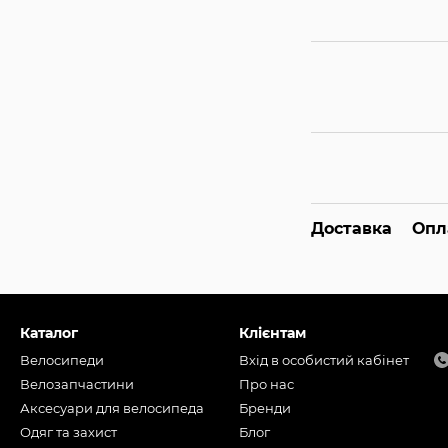
Доставка
Опл
Каталог
Клієнтам
Велосипеди
Вхід в особистий кабінет
Велозапчастини
Про нас
Аксесуари для велосипеда
Бренди
Одяг та захист
Блог