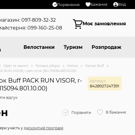
Бажання
Вхід
Порівняння
магазин: 097-809-32-32
Моє замовлення
айстерня: 099-160-25-08
Велостанки
Туризм
Розпродаж
я
Одяг та захист
Головні убори
Кепки
Кепки Buff
 RUN VISOR, r-jam lime (BU 115094.801.10.00)
к Buff PACK RUN VISOR, r-
Артикул
8428927247391
115094.801.10.00)
ти відгук
рн
В бажання
Порівняти
ери участь у
дисконтній програмі