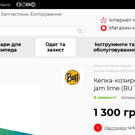
терня
 Запчастини. Екіпірування.
Інтернет-
Магазин-м
ари для
Одяг та
Інструменти та
сипеда
захист
обслуговуванн
Магазин велосипедів
Кепка-козирок Buff PACK
Кепка-козиро
jam lime (BU 
В наявності
Залиши
1 300 г
%
Реєструйся
та б