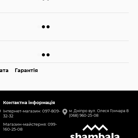
ата
Гарантія
Контактна інформація
Інтернет-магазин: 097-809-
м. Дніпро вул. Олеся Гончара 8
(068) 960-25-08
32-32
Магазин-майстерня: 099-
160-25-08