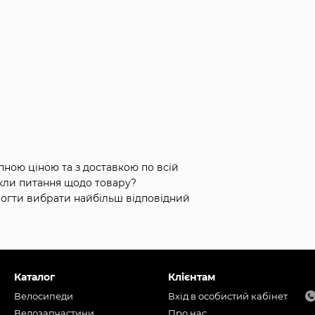
пною ціною та з доставкою по всій
кли питання щодо товару?
могти вибрати найбільш відповідний
Каталог
Клієнтам
Велосипеди
Вхід в особистий кабінет
Велозапчастини
Про нас