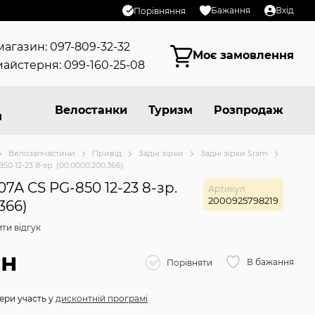
Бажання
Вхід
Порівняння
магазин: 097-809-32-32
Моє замовлення
айстерня: 099-160-25-08
Велостанки
Туризм
Розпродаж
я
Велозапчастини
Привід
Задні зірки
Задні зірки Sram
0 12-23 8-зр. (00.0000.200.366)
7A CS PG-850 12-23 8-зр.
Артикул
2000925798219
366)
ти відгук
рн
В бажання
Порівняти
ери участь у
дисконтній програмі