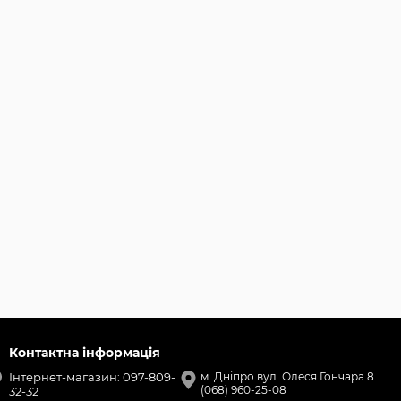
Контактна інформація
Інтернет-магазин: 097-809-
м. Дніпро вул. Олеся Гончара 8
(068) 960-25-08
32-32