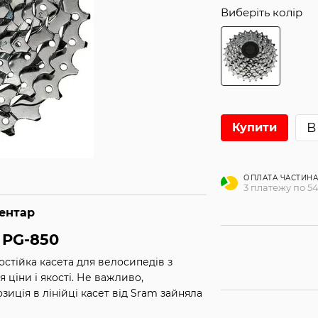
Виберіть колір
В
Купити
ОПЛАТА ЧАСТИН
3 платежу по 54
ментар
 PG-850
остійка касета для велосипедів з
ціни і якості. Не важливо,
иція в лінійці касет від Sram зайняла