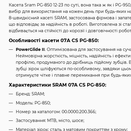
Касета Sram PG-850 12-23 по суті, вона така ж як і PG-95
вибір для використання на кожен день при будь-яких на
8-швидкісний касеті SRAM, застосована фірмова і запате
що відповідає за надійність в роботі. Виготовлена ​​зі с
відбивається на стійкісті до корозії і довговічності роб
Особливості касети
07A CS PG-850
:
PowerGlide II
. Оптимізована для застосування на суч
Неймовірна жорсткість, міцність, надійність і ефект
профілю, продуманого до дрібниць підйому зубців. Вс
зубці зірок шліфуються по-особливому, завдяки цьо
отримуєте чітке і плавне перемикання при будь-яки
Характеристики
SRAM
07A CS PG-850
:
Бренд: SRAM;
Модель: PG-850;
Номер за каталогом: 00.0000.200.366;
Застосування: MTB, місто, шосе;
Матеріал зірок: сталь з матовим покриттям з хрому;