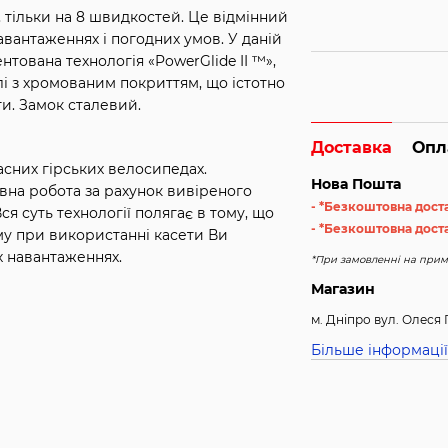
0, тільки на 8 швидкостей. Це відмінний
вантаженнях і погодних умов. У даній
нтована технологія «PowerGlide II ™»,
талі з хромованим покриттям, що істотно
оти. Замок сталевий.
Доставка
Опл
асних гірських велосипедах.
Нова Пошта
ивна робота за рахунок вивіреного
- *Безкоштовна дост
я суть технології полягає в тому, що
- *Безкоштовна доста
му при використанні касети Ви
х навантаженнях.
*При замовленні на примі
Магазин
м. Дніпро вул. Олеся 
Більше інформації