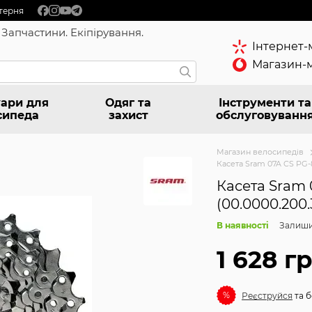
терня
 Запчастини. Екіпірування.
Інтернет-
Магазин-м
ари для
Одяг та
Інструменти та
сипеда
захист
обслуговуванн
Магазин велосипедів
Касета Sram 07A CS PG-85
Касета Sram 0
(00.0000.200.
В наявності
Залиши
1 628 г
%
Реєструйся
та б