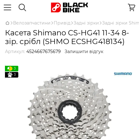
Велозапчастини
Привід
Задні зірки
Задні зірки Shi
Касета Shimano CS-HG41 11-34 8-
зір. срібл (SHMO ECSHG418134)
Артикул:
4524667675679
Залишити відгук
3
3