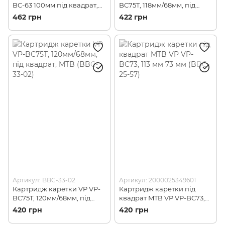
BC-63 100мм під квадрат,
BC75T, 118мм/68мм, під
вал 164мм (VP-BC-63)
квадрат, MTB (BBC-31-03)
462 грн
422 грн
Артикул: BBC-33-02
Артикул: 2000025349601
Картридж каретки VP VP-
Картридж каретки під
BC75T, 120мм/68мм, під
квадрат MTB VP VP-BC73,
квадрат, MTB (BBC-33-02)
113 мм 73 мм (BBC-25-57)
420 грн
420 грн