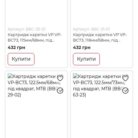
Артикул: BBC-35-01
Артикул: BBC-31-01
Картридж каретки VP VP-
Картридж каретки VP VP-
BC73, 115мм/68мм, під
BC73, 118мм/68мм, під
квадрат, MTB (BBC-35-01)
квадрат, MTB (BBC-31-01)
432 грн
432 грн
Купити
Купити