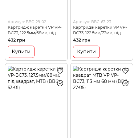
Артикул: BBC-29-02
Артикул: BBC-63-23
Картридж каретки VP VP-
Картридж каретки VP VP-
BC73, 122.5мм/68мм, під
BC73, 122.5мм/73мм, під
квадрат, MTB (BBC-29-02)
квадрат, MTB (BBC-63-23)
432 грн
432 грн
Купити
Купити