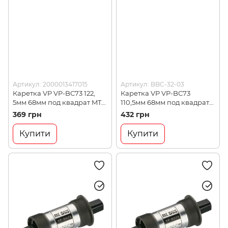
Артикул: 2000013417015
Артикул: BBC-32-03
Каретка VP VP-BC73 122,
Каретка VP VP-BC73
5мм 68мм под квадрат MTB
110,5мм 68мм под квадрат
(BBC-29-02)
MTB, 280г (BBC-32-03)
369 грн
432 грн
Купити
Купити