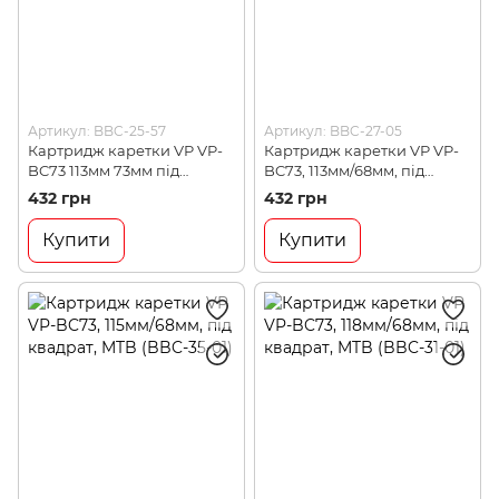
Артикул: BBC-25-57
Артикул: BBC-27-05
Картридж каретки VP VP-
Картридж каретки VP VP-
BC73 113мм 73мм під
BC73, 113мм/68мм, під
квадрат MTB (VP-BC73
квадрат, MTB (BBC-27-05)
432 грн
432 грн
(113mm))
Купити
Купити