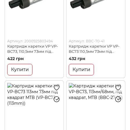
Артикул: 2000925803494
Артикул: BBC-70-41
Картридж каретки VP VP-
Картридж каретки VP VP-
BC73, 110,5мм 73мм під
BC73 110,5мм 73мм під
квадрат MTB (VP BBC-70-
квадрат MTB (VP-
422 грн
432 грн
41)
BC73(110.5mm))
Купити
Купити