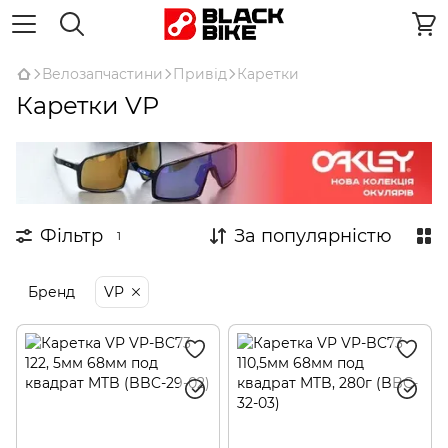
Велозапчастини
Привід
Каретки
Каретки VP
Фільтр
За популярністю
1
Бренд
VP