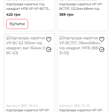
Картридж каретки під
Картридж каретки VP VP-
квадрат MTB VP VP-BC73,
BC75T, 122,5мм 68мм під
127.5 мм 68 мм (VP BBC-53-
квадрат MTB (VP BBC-31-
422 грн
369 грн
01)
80)
Купити
Артикул: BBC-96-54
Артикул: BBC-31-03
Картридж каретки VP VP-
Картридж каретки VP VP-