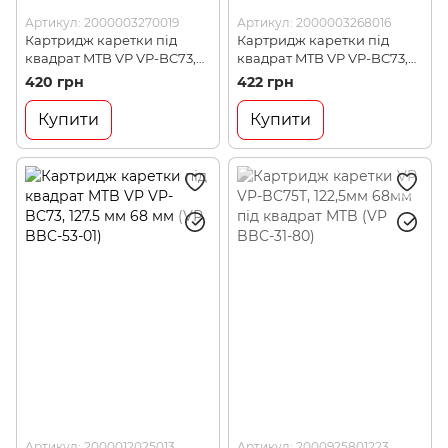
Артикул: 2000003270019
Артикул: 2000003268016
Картридж каретки під
Картридж каретки під
квадрат MTB VP VP-BC73,
квадрат MTB VP VP-BC73,
115 мм 68 мм (BBC-35-01)
110,5мм 68мм (VP BBC-32-
420 грн
422 грн
03)
Купити
Купити
Артикул: 2000012025013
Артикул: 2000925801223