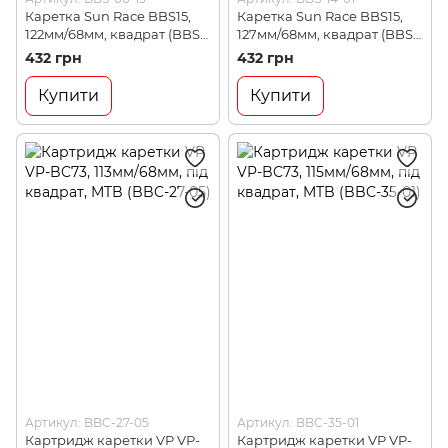
Каретка Sun Race BBS15,
Каретка Sun Race BBS15,
122мм/68мм, квадрат (BBS-
127мм/68мм, квадрат (BBS-
00-13)
14-01)
432 грн
432 грн
Купити
Купити
Артикул: BBC-27-05
Артикул: BBC-35-01
Картридж каретки VP VP-
Картридж каретки VP VP-