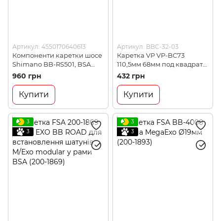
Артикул: 4550170640613
Артикул: BBC-32-03
Компоненти каретки шосе
Каретка VP VP-BC73
Shimano BB-RS501, BSA
110,5мм 68мм под квадрат
(SHMO EBBRS501B)
MTB, 280г (BBC-32-03)
960 грн
432 грн
Купити
Купити
3
3
3
3