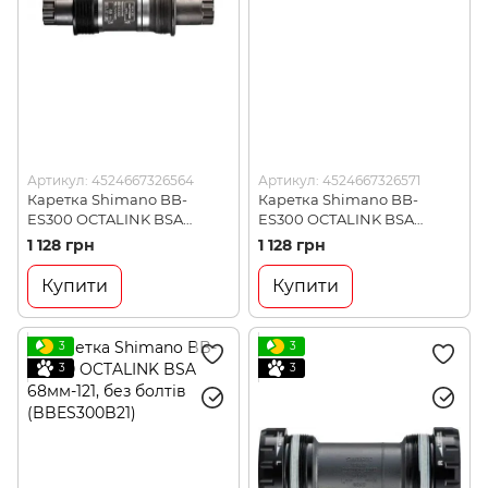
Артикул: 4524667326564
Артикул: 4524667326571
Каретка Shimano BB-
Каретка Shimano BB-
ES300 OCTALINK BSA
ES300 OCTALINK BSA
68мм-113, без болтів
68мм-118, без болтів
1 128 грн
1 128 грн
(BBES300B13)
(BBES300B18)
Купити
Купити
3
3
3
3