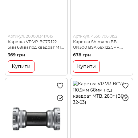
Артикул: 2000013417015
Артикул: 4550170619152
Каретка VP VP-BC73 122,
Каретка Shimano BB-
5мм 68мм под квадрат MTB
UN300 BSA 68x122.5мм,
(BBC-29-02)
1.37Х24, без болтів
369 грн
678 грн
(BBUN300B22X)
Купити
Купити