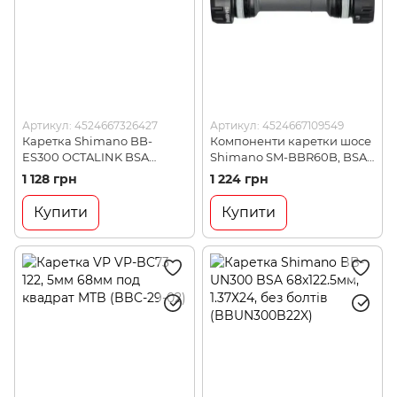
Артикул: 4524667326427
Артикул: 4524667109549
Каретка Shimano BB-
Компоненти каретки шосе
ES300 OCTALINK BSA
Shimano SM-BBR60B, BSA
68мм-121, без болтів
(SMBBR60B)
1 128 грн
1 224 грн
(BBES300B21)
Купити
Купити