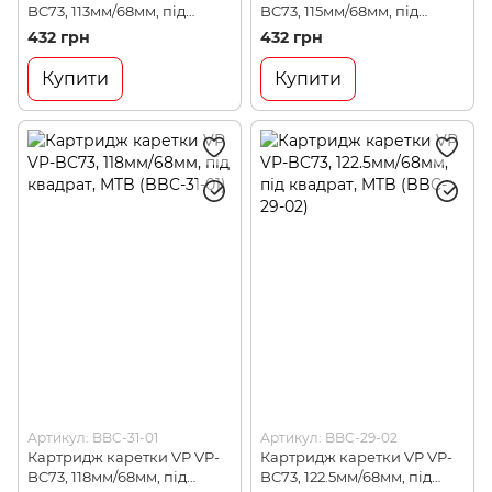
BC73, 113мм/68мм, під
BC73, 115мм/68мм, під
квадрат, MTB (BBC-27-05)
квадрат, MTB (BBC-35-01)
432 грн
432 грн
Купити
Купити
Артикул: BBC-31-01
Артикул: BBC-29-02
Картридж каретки VP VP-
Картридж каретки VP VP-
BC73, 118мм/68мм, під
BC73, 122.5мм/68мм, під