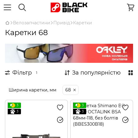
Велозапчастини
Привід
Каретки
Каретки 68
Фільтр
За популярністю
1
Ширина каретки, мм
68
3
3
3
3