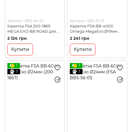
Артикул: BBS-94-82
Артикул: BBS-15-13
Каретка FSA 200-1869
Каретка FSA BB-4000
MEGA EXO BB ROAD для
Omega MegaExo Ø19мм
встановлення шатунів
(200-1893)
2 124 грн
2 241 грн
M/Exo modular у рами BSA
(200-1869)
Купити
Купити
3
3
3
3