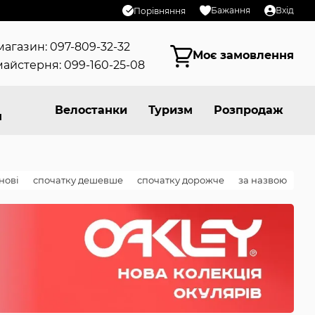
Бажання
Вхід
Порівняння
магазин: 097-809-32-32
Моє замовлення
айстерня: 099-160-25-08
Велостанки
Туризм
Розпродаж
я
нові
спочатку дешевше
спочатку дорожче
за назвою