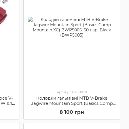
Артикул: BRS-10-21
осе V-
Колодки гальмівні MTB V-Brake
3RW для
Jagwire Mountain Sport (Basics Comp
mano,
Mountain XC) BWP5005, 50 пар, Black
8 100 грн
(BWP5005)