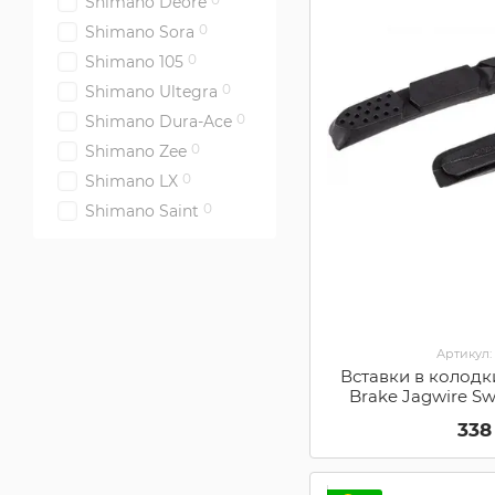
Shimano Deore
0
Shimano Sora
0
Shimano 105
0
Shimano Ultegra
0
Shimano Dura-Ace
0
Shimano Zee
0
Shimano LX
0
Shimano Saint
Артикул:
Вставки в колодк
Brake Jagwire Sw
JS91DR (кантил
338