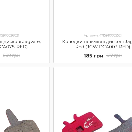
715910026021
Артикул: 4715910005521
і дискові Jagwire,
Колодки гальмівні дискові Jag
DCA078-RED)
Red (JGW DCA003-RED)
н
185 грн
580 грн
617 грн