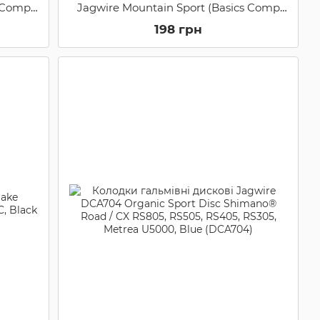
s Comp
Jagwire Mountain Sport (Basics Comp
lack
Mountain XC) JS908T, Black (JS908T)
198 грн