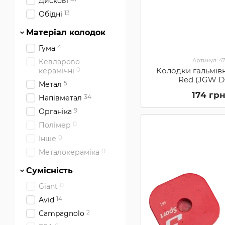
Дискові
13
Обідні
Матеріал колодок
4
Гума
Артикул: 4
Кевларово-
Колодки гальмівн
0
керамічні
Red (JGW 
5
Метал
174 гр
34
Напівметал
9
Органіка
0
Полімер
0
Інше
0
Металокераміка
Сумісність
0
Giant
14
Avid
2
Campagnolo