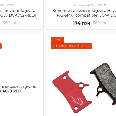
715910018965
Артикул: 4715910005507
і дискові Jagwire
Колодки гальмівні Jagwire Hay
(JGW DCA052-RED)
HFX9&MX1 compatible (JGW DC
н
174 грн
580 грн
580 грн
−70%
ЗАЛИШИЛОСЬ 25 ДНІВ