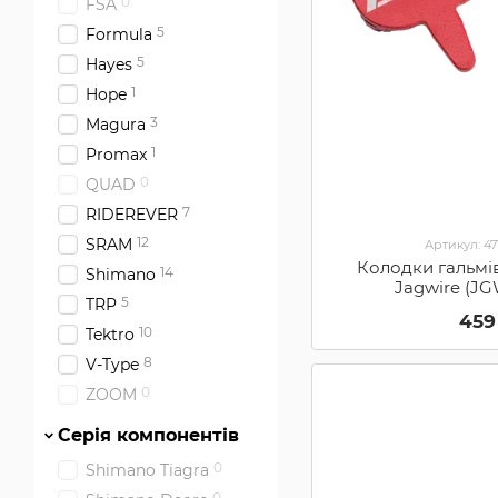
0
FSA
5
Formula
5
Hayes
1
Hope
3
Magura
1
Promax
0
QUAD
7
RIDEREVER
12
SRAM
Артикул: 4
Колодки гальмів
14
Shimano
Jagwire (J
5
TRP
459
10
Tektro
8
V-Type
0
ZOOM
Серія компонентів
0
Shimano Tiagra
0