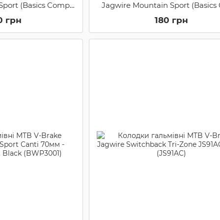
Sport (Basics Comp
Jagwire Mountain Sport (Basic
5011, 25 пар, Gray
Mountain XC) Canti JS908H, B
0 грн
180 грн
5011)
(JS908H)