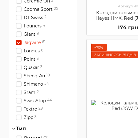
2
Ceramic-On
Артикул: 4
25
Cooma Sport
Колодки гальмівн
2
DT Swiss
Hayes HMX, Red 
4
Fouriers
174 гр
9
Giant
61
Jagwire
−70%
6
Longus
ЗАЛИШИЛОСЬ 25 ДНІВ
3
Point
3
Quaxar
10
Sheng-An
54
Shimano
2
Sram
44
SwissStop
29
Tektro
3
Zipp
Тип
47