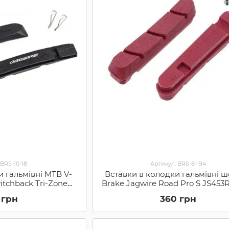
 BRS-10-18
Артикул: BRS-81-94
и гальмівні MTB V-
Вставки в колодки гальмівні ш
itchback Tri-Zone
Brake Jagwire Road Pro S JS45
іверні) (JS91DR)
вологої погоди (сумісні з Shi
 грн
360 грн
SRAM), Red (JS453RW)