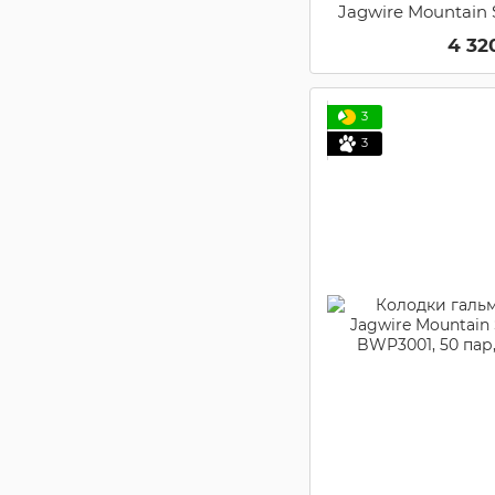
Jagwire Mountain 
Mountain XC) BWP
4 32
(BWP
3
3