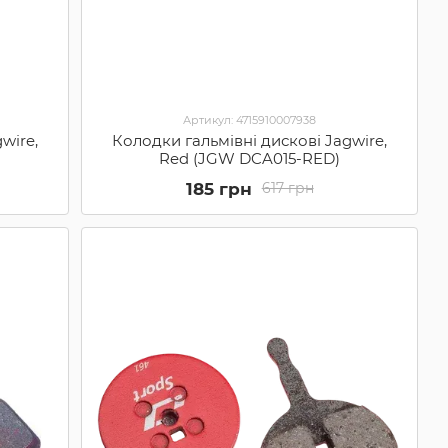
Артикул: 4715910007938
wire,
Колодки гальмівні дискові Jagwire,
Red (JGW DCA015-RED)
185 грн
617 грн