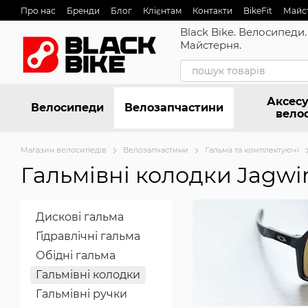
Перейти до основного контенту
Про нас
Бренди
Блог
Клієнтам
Контакти
BikeFit
Майс
Black Bike. Велосипеди.
Майстерня.
Аксесу
Велосипеди
Велозапчастини
вело
Магазин велосипедів
Велозапчастини
Гальма та комплектуючі
Гальмівні колодки Jagwi
Дискові гальма
Гідравлічні гальма
Обідні гальма
Гальмівні колодки
Гальмівні ручки