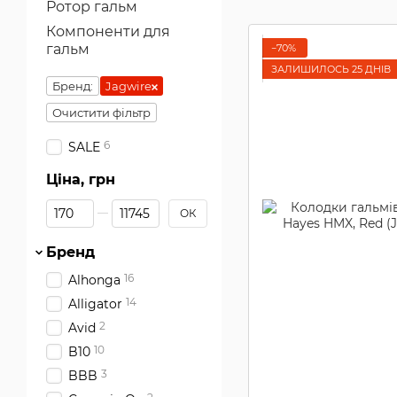
Ротор гальм
Компоненти для
гальм
−70%
ЗАЛИШИЛОСЬ 25 ДНІВ
Бренд:
Jagwire
Очистити фільтр
6
SALE
Ціна, грн
Від Ціна, грн
До Ціна, грн
ОК
Бренд
16
Alhonga
14
Alligator
2
Avid
10
B10
3
BBB