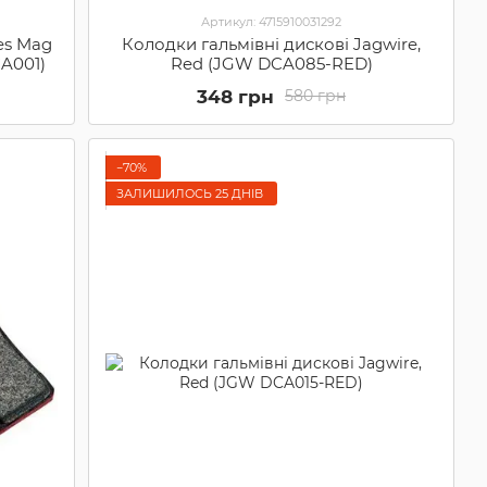
Артикул: 4715910031292
es Mag
Колодки гальмівні дискові Jagwire,
A001)
Red (JGW DCA085-RED)
348 грн
580 грн
−70%
ЗАЛИШИЛОСЬ 25 ДНІВ