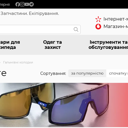
терня
 Запчастини. Екіпірування.
Інтернет-
Магазин-м
ари для
Одяг та
Інструменти та
сипеда
захист
обслуговуванн
Гальмівні колодки
re
Сортування:
за популярністю
спочатку 