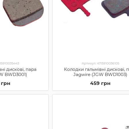
715910035443
Артикул: 4715910036105
ні дискові, пара
Колодки гальмівні дискові, 
GW BWD3001)
Jagwire (JGW BWD1003)
 грн
459 грн