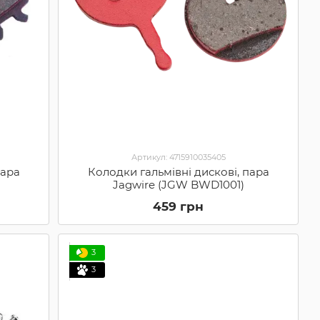
Артикул: 4715910035405
пара
Колодки гальмівні дискові, пара
Jagwire (JGW BWD1001)
459 грн
3
3