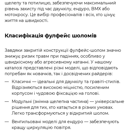
щелепу та потилицю, забезпечуючи максимальний
рівень захисту під час даунхілу, ендуро, BMX або
мотокросу. Це вибір професіоналів і всіх, хто цінує
життя на швидкості.
Класифікація фулфейс шоломів
Завдяки закритій конструкції фулфейс-шолом значно
знижує ризик травм при падіннях, особливо у
швидкісному або агресивному катанні. У нашому
каталозі представлені різні моделі, що відповідають
потребам як новачків, так і досвідчених райдерів:
Класичні — ідеальні для даунхілу та гравіті-стилів.
Відрізняються високою міцністю, посиленим
корпусом і чудовою фіксацією на голові.
Модульні (знімна щелепна частина) — універсальне
рішення для тих, хто катається в різних умовах.
Легко трансформуються у відкритий шолом.
Вентильовані моделі для ендуро — забезпечують
кращу циркуляцію повітря.