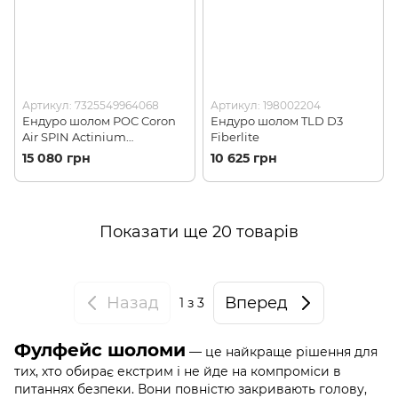
Артикул: 7325549964068
Артикул: 198002204
Ендуро шолом POC Coron
Ендуро шолом TLD D3
Air SPIN Actinium
Fiberlite
Pink/Uranium Black Matt,
15 080 грн
10 625 грн
XS-S (PC 106638338XSS1)
Показати ще 20 товарів
Назад
Вперед
1
з 3
Фулфейс шоломи
— це найкраще рішення для
тих, хто обирає екстрим і не йде на компроміси в
питаннях безпеки. Вони повністю закривають голову,