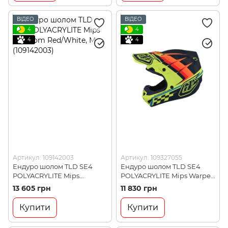
ВІДЕО
ВІДЕО
4
4
4
4
Артикул: 109142003
Артикул: 109327055
Ендуро шолом TLD SE4
Ендуро шолом TLD SE4
POLYACRYLITE Mips
POLYACRYLITE Mips Warped
Freedom Red/White, M
Yellow, XL (109327055)
13 605 грн
11 830 грн
(109142003)
Купити
Купити