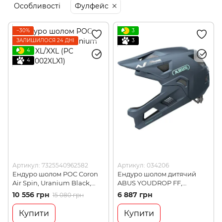
Особливості
Фулфейс
−30%
3
ЗАЛИШИЛОСЯ 24 ДНІ
3
4
4
Артикул: 7325540962582
Артикул: 034206
Ендуро шолом POC Coron
Ендуро шолом дитячий
Air Spin, Uranium Black,
ABUS YOUDROP FF,
XL/XXL (PC 106631002XLX1)
Midnight Blue, S (34206)
10 556 грн
6 887 грн
15 080 грн
Купити
Купити