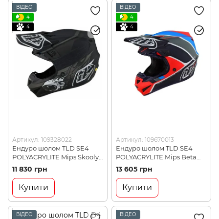
ВІДЕО
ВІДЕО
4
4
4
4
Артикул: 109328022
Артикул: 109670013
Ендуро шолом TLD SE4
Ендуро шолом TLD SE4
POLYACRYLITE Mips Skooly
POLYACRYLITE Mips Beta
Black, S (109328022)
Orange/Navy, M (109670013)
11 830 грн
13 605 грн
Купити
Купити
ВІДЕО
ВІДЕО