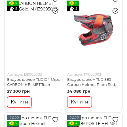
5
5
5
5
Артикул: 139005003
Артикул: 171005003
Ендуро шолом TLD D4 Mips
Ендуро шолом TLD SE5
CARBON HELMET Team
Carbon Helmet Team Red,
Gold, M (139005003)
M (171005003)
27 300 грн
34 080 грн
Купити
Купити
ВІДЕО
ВІДЕО
5
4