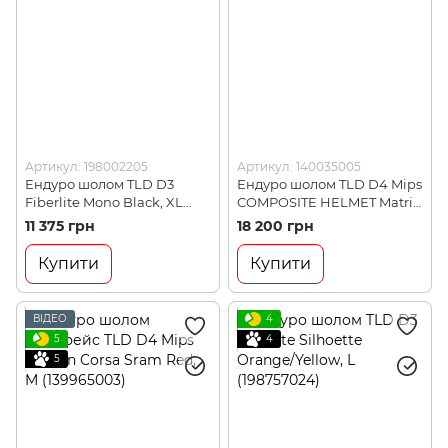
Артикул: 198002205
Артикул: 140035005
Ендуро шолом TLD D3
Ендуро шолом TLD D4 Mips
Fiberlite Mono Black, XL
COMPOSITE HELMET Matrix
(198002205)
Camo Army Green, XL
11 375 грн
18 200 грн
(140035005)
Купити
Купити
ВІДЕО
4
5
4
5