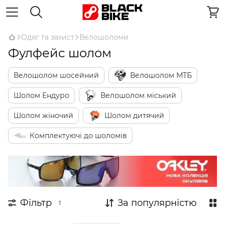
Одяг та захист
Велошоломи
Фулфейс шолом
Велошолом шосейний
Велошолом МТБ
Шолом Ендуро
Велошолом міський
Шолом жіночий
Шолом дитячий
Комплектуючі до шоломів
Фільтр
За популярністю
1