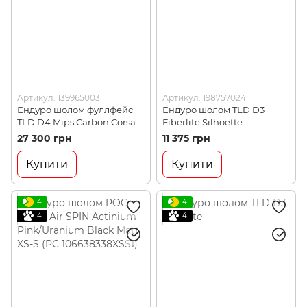
Артикул: 139965003
Артикул: 198757024
Ендуро шолом фуллфейс
Ендуро шолом TLD D3
TLD D4 Mips Carbon Corsa
Fiberlite Silhoette
Sram Red, M (139965003)
Orange/Yellow, L
27 300 грн
11 375 грн
(198757024)
Купити
Купити
4
4
4
4