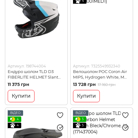
4
Артикул: 198744004
Артикул: 7325549932340
Ендуро шолом TLD D3
Велошолом POC Coron Air
FIBERLITE HELMET Slant
MIPS, Hydrogen White, M
Green, L (198744004)
(PC 107461001MED1)
11 375 грн
13 728 грн
17 160 грн
Купити
Купити
ВІДЕО
ВІДЕО
4
5
4
5