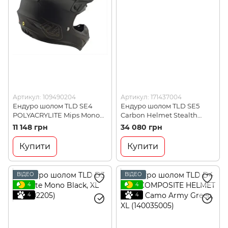
Артикул: 109490204
Артикул: 171437004
Ендуро шолом TLD SE4
Ендуро шолом TLD SE5
POLYACRYLITE Mips Mono
Carbon Helmet Stealth
Black, L (109490204)
Bleck/Chrome, M
11 148 грн
34 080 грн
(171437004)
Купити
Купити
ВІДЕО
ВІДЕО
4
4
4
4