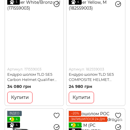
5
4
Артикул: 171559003
Артикул: 182559003
Ендуро шолом TLD SE5
Ендуро шолом TLD SE5
Carbon Helmet Qualifier
COMPOSITE HELMET
White/Bronze, M (171559003)
Qualifier Yellow, M
34 080 грн
24 980 грн
(182559003)
Купити
Купити
ВІДЕО
−20%
4
ЗАЛИШИЛОСЯ 24 ДНІ
4
4