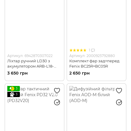
1
Артикул: 6942870307022
Артикул: 2000925792880
Ліхтар ручний LD30 з
Комплект фар зад+перед
акумулятором ARB-L18-
Fenix BC25R+BC05R
3500U (FNX LD30bi)
3 650 грн
2 650 грн
3
3