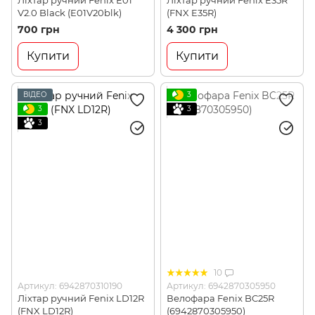
V2.0 Black (E01V20blk)
(FNX E35R)
700 грн
4 300 грн
Купити
Купити
ВІДЕО
3
3
3
3
10
Артикул: 6942870310190
Артикул: 6942870305950
Ліхтар ручний Fenix LD12R
Велофара Fenix BC25R
(FNX LD12R)
(6942870305950)