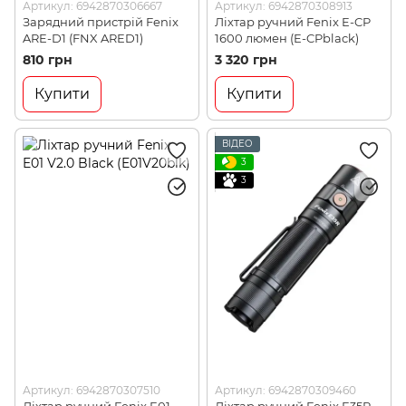
Артикул: 6942870306667
Артикул: 6942870308913
Зарядний пристрій Fenix
Ліхтар ручний Fenix E-CP
ARE-D1 (FNX ARED1)
1600 люмен (E-CPblack)
810 грн
3 320 грн
Купити
Купити
ВІДЕО
3
3
Артикул: 6942870307510
Артикул: 6942870309460
Ліхтар ручний Fenix E01
Ліхтар ручний Fenix E35R