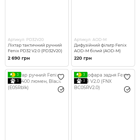
Артикул: PD32V20
Артикул: AOD-M
Ліхтар тактичний ручний
Дифузійний фільтр Fenix
Fenix PD32 V2.0 (PD32V20)
AOD-M білий (AOD-M)
2 690 грн
220 грн
3
3
3
3