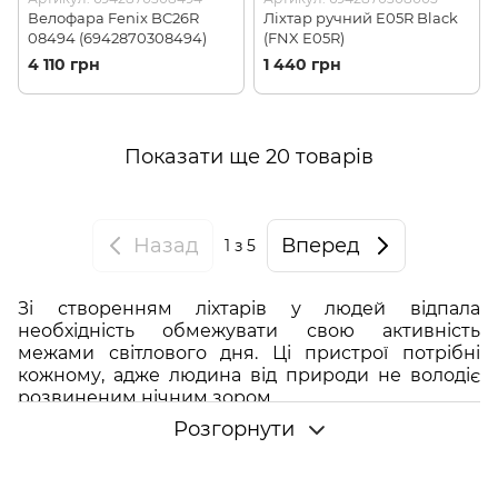
Велофара Fenix BC26R
Ліхтар ручний E05R Black
08494 (6942870308494)
(FNX E05R)
4 110 грн
1 440 грн
Показати ще 20 товарів
Назад
Вперед
1
з 5
Зі створенням ліхтарів у людей відпала
необхідність обмежувати свою активність
межами світлового дня. Ці пристрої потрібні
кожному, адже людина від природи не володіє
розвиненим нічним зором.
Розгорнути
Вибираючи ліхтар, важливо звертати увагу на
якість. У дешевих ліхтарях виробник економить
на матеріалах корпусу, світлодіоді, акумуляторі
або на всіх цих складових одночасно. Надійний