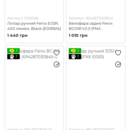
Артикул: E05Rblk
Артикул: 6942870308241
Ліхтар ручний Fenix ​​E05R,
Велофара задня Fenix
400 люмен, Black (E05Rblk)
BC05R V2.0 (FNX
BC05RV2.0)
1 440 грн
1 010 грн
3
3
3
3
Артикул: 6942870308494
Артикул: 6942870308005