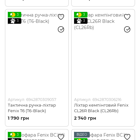
3
3
3
3
Артикул: 6942870309057
Артикул: 6942870306216
Тактична ручка-ліхтар
Ліхтар кемпінговий Fenix
Fenix T6 (T6-Black)
CL26R Black (CL26Rb)
1 790 грн
2 740 грн
3
ВІДЕО