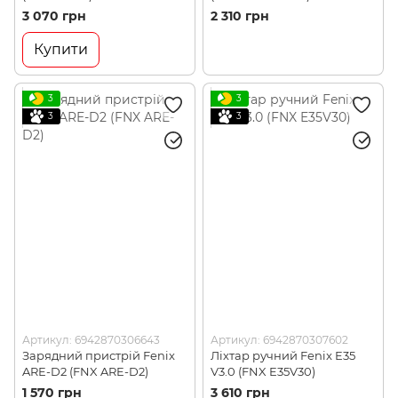
3 070 грн
2 310 грн
Купити
3
3
3
3
Артикул: 6942870306643
Артикул: 6942870307602
Зарядний пристрій Fenix
Ліхтар ручний Fenix E35
ARE-D2 (FNX ARE-D2)
V3.0 (FNX E35V30)
1 570 грн
3 610 грн