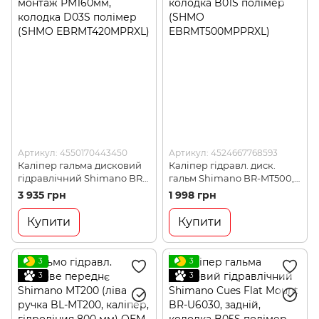
Артикул: 4550170443450
Артикул: 4524667768593
Каліпер гальма дисковий
Каліпер гідравл. диск.
гідравлічний Shimano BR-
гальм Shimano BR-MT500,
MT420, монтаж РМ160мм,
монтаж РМ160мм, колодка
3 935 грн
1 998 грн
колодка D03S полімер
B01S полімер (SHMO
(SHMO EBRMT420MPRXL)
EBRMT500MPPRXL)
Купити
Купити
3
3
3
3