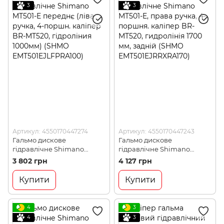
3
3
Артикул: 4550170447274
Артикул: 4550170447243
Гальмо дискове
Гальмо дискове
гідравлічне Shimano
гідравлічне Shimano
MT501-E переднє (ліва
MT501-E, права ручка, 4-
3 802 грн
4 127 грн
ручка, 4-поршн. каліпер
поршня. каліпер BR-
BR-MT520, гідроліния
MT520, гидролінія 1700 мм,
Купити
Купити
1000мм) (SHMO
задній (SHMO
EMT501EJLFPRA100)
EMT501EJRRXRA170)
4
3
4
3