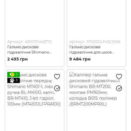
Артикул: 4550170446772
Артикул: R7020DLF4SC100A
Гальмо дискове
Гальмо дискове
гідравлічне Shimano
гідравлічне для шосе
MT401-E заднє, права
Shimano R7020 105,
2 493 грн
9 484 грн
ручка, 4-поршн. каліпер,
переднє (ліва ручка,
гідроліния 1700мм
каліпер, гідроліния
(MT401EKGRXRA170)
1000мм) не зібране
3
(R7020DLF4SC100A)
3