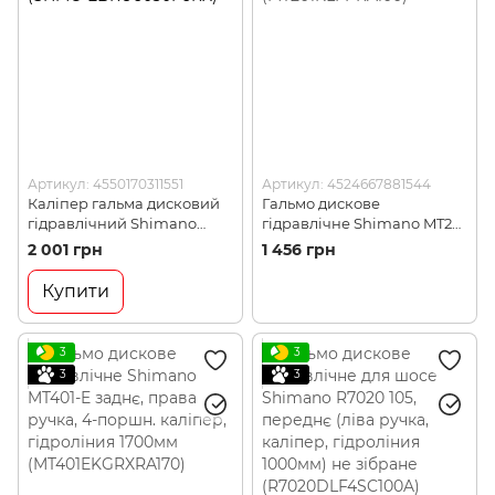
Артикул: 4550170311551
Артикул: 4524667881544
Каліпер гальма дисковий
Гальмо дискове
гідравлічний Shimano
гідравлічне Shimano MT201
Cues Flat Mount BR-U6030,
переднє, ліва ручка BL-
2 001 грн
1 456 грн
передній, колодка B05S
M201, каліпер, гідроліния
полімер (SHMO
1000мм (MT201KLFPRA100)
Купити
EBRU6030F6RX)
3
3
3
3