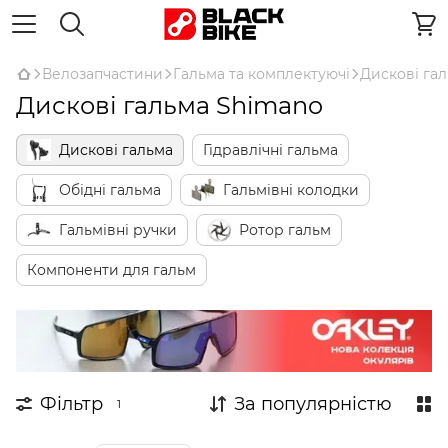
Велозапчастини
Гальма та комплектуючі
Дискові га
Дискові гальма Shimano
Дискові гальма
Гідравлічні гальма
Обідні гальма
Гальмівні колодки
Гальмівні ручки
Ротор гальм
Компоненти для гальм
Фільтр
За популярністю
1