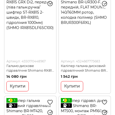
Артикул: 4550170448967
Артикул: 4524667775683
Гальмо дискове
Каліпер гальма дисковий
гідравлічне Shimano RX815
гідравлічний Shimano BR-
GRX Di2, переднє (ліва
UR300-F, передній, FLAT
14 080 грн
1 542 грн
гальм.ручка/шифтер ST-
MOUNT, 140/160MM ротор,
RX815 2-швидк, BR-RX810,
колодка полімер (SHMO
Купити
Купити
гідроліния 1000мм) (SHMO
BRUR300F6RXL)
IRX815DLF6SC100)
3
3
3
3