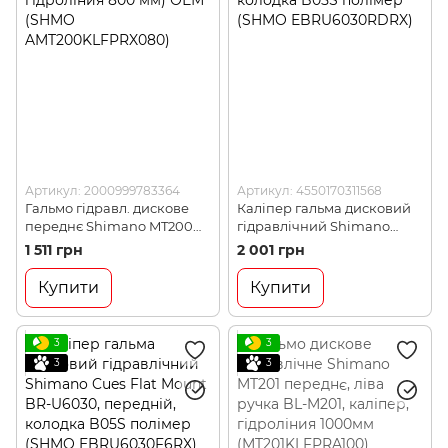
Артикул: 2000999783364
Артикул: 4550170311568
Гальмо гідравл. дискове
Каліпер гальма дисковий
переднє Shimano MT200
гідравлічний Shimano
(ліва ручка BL-MT200,
Cues Flat Mount BR-U6030,
1 511 грн
2 001 грн
каліпер, гідроліния 800
задній, колодка B05S
мм) ОЕМ (SHMO
полімер (SHMO
Купити
Купити
AMT200KLFPRX080)
EBRU6030RDRX)
3
3
3
3