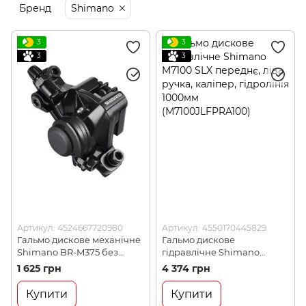
Бренд
Shimano
3
3
3
3
Артикул: 4524667720980
Артикул: 4550170445829
Гальмо дискове механічне
Гальмо дискове
Shimano BR-M375 без
гідравлічне Shimano
адаптера, монтаж PМ
M7100 SLX переднє, ліва
1 625 грн
4 374 грн
160мм (4524667720980)
ручка, каліпер, гідролінія
1000мм (M7100JLFPRA100)
Купити
Купити