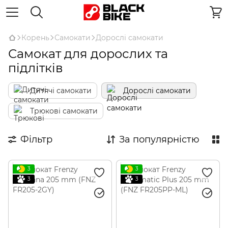
Корень
Самокати
Дорослі самокати
Самокат для дорослих та
підлітків
Дитячі самокати
Дорослі самокати
Трюкові самокати
Фільтр
За популярністю
3
3
3
3