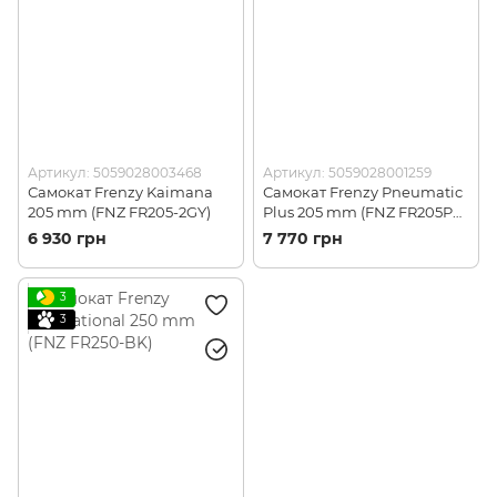
Артикул: 5059028003468
Артикул: 5059028001259
Самокат Frenzy Kaimana
Самокат Frenzy Pneumatic
205 mm (FNZ FR205-2GY)
Plus 205 mm (FNZ FR205PP-
ML)
6 930 грн
7 770 грн
3
3