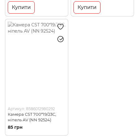
Купити
Купити
Артикул: 8586012980292
Камера СST 700*19/23С,
ніпель AV (NN 92524)
85 грн