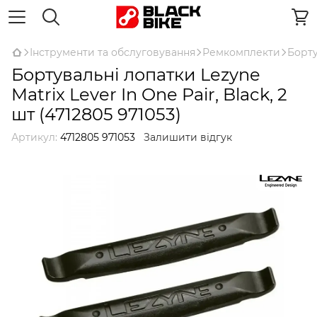
Інструменти та обслуговування
Ремкомплекти
Борту
Бортувальні лопатки Lezyne
Matrix Lever In One Pair, Black, 2
шт (4712805 971053)
Артикул:
4712805 971053
Залишити відгук