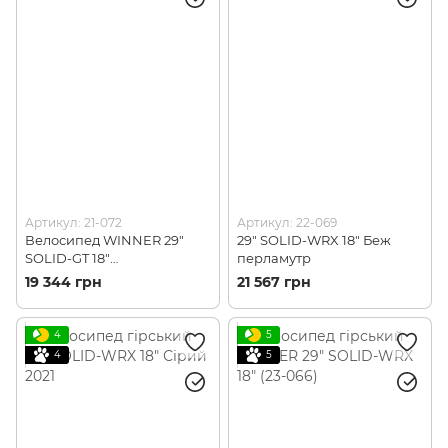
Артикул: 21-072
Артикул: 22-069
Велосипед WINNER 29"
29" SOLID-WRX 18″ Беж
SOLID-GT 18"
перламутр
Червоний2021, М (21-072)
19 344 грн
21 567 грн
4
5
4
5