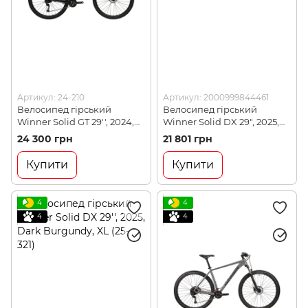
Артикул: 24-210
Артикул: 2000999844461
Велосипед гірський
Велосипед гірський
Winner Solid GT 29'', 2024,
Winner Solid DX 29", 2025,
Dark Blue, L (24-210)
Dark Burgundy, L (WNR 25-
24 300 грн
21 801 грн
349)
Купити
Купити
4
4
4
4