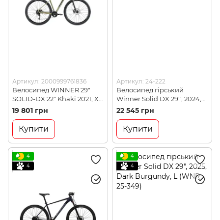
Артикул: 2000999761836
Артикул: 24-222
Велосипед WINNER 29"
Велосипед гірський
SOLID-DX 22" Khaki 2021, XL
Winner Solid DX 29'', 2024,
(WNR 21-083)
Dark Turquoise, L (24-222)
19 801 грн
22 545 грн
Купити
Купити
4
4
4
4