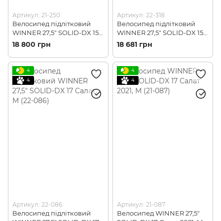
Артикул: 21-250
Артикул: 22-318
Велосипед підлітковий
Велосипед підлітковий
WINNER 27,5" SOLID-DX 15
WINNER 27,5" SOLID-DX 15
Зелен, S (21-250)
Салат., S (22-318)
18 800 грн
18 681 грн
4
4
4
4
Артикул: 22-086
Артикул: 21-087
Велосипед підлітковий
Велосипед WINNER 27,5"