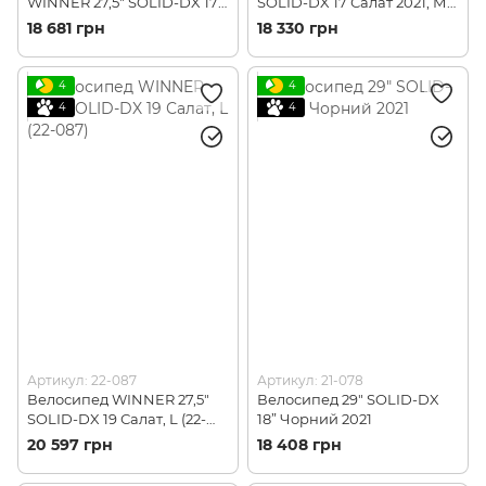
WINNER 27,5" SOLID-DX 17
SOLID-DX 17 Салат 2021, М
Салат, М (22-086)
(21-087)
18 681 грн
18 330 грн
4
4
4
4
Артикул: 22-087
Артикул: 21-078
Велосипед WINNER 27,5"
Велосипед 29" SOLID-DX
SOLID-DX 19 Салат, L (22-
18” Чорний 2021
087)
20 597 грн
18 408 грн