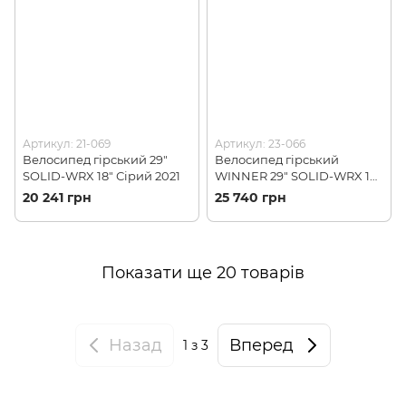
Артикул: 21-069
Артикул: 23-066
Велосипед гірський 29"
Велосипед гірський
SOLID-WRX 18″ Сірий 2021
WINNER 29" SOLID-WRX 18″
(23-066)
20 241 грн
25 740 грн
Показати ще 20 товарів
Назад
Вперед
1
з 3