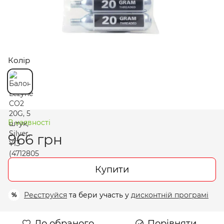
Колір
В наявності
966 грн
Купити
Реєструйся
та бери участь у
дисконтній програмі
%
До обраного
Порівняти