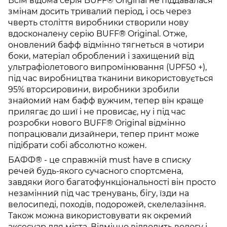
Всім відома серія BUFF® Original не піддавалася
змінам досить тривалий період, і ось через
чверть століття виробники створили нову
вдосконалену серію BUFF® Original. Отже,
оновлений бафф відмінно тягнеться в чотири
боки, матеріал оброблений і захищений від
ультрафіолетового випромінювання (UPF50 +),
під час виробництва тканини використовується
95% вторсировини, виробники зробили
знайомий нам бафф вужчим, тепер він краще
прилягає до шиї і не провисає, ну і під час
розробки нового BUFF® Original відмінно
попрацювали дизайнери, тепер принт може
підібрати собі абсолютно кожен.
БАФФ® - це справжній must have в списку
речей будь-якого сучасного спортсмена,
завдяки його багатофункціональності він просто
незамінний під час тренувань, бігу, їзди на
велосипеді, походів, подорожей, скелелазіння.
Також можна використовувати як окремий
аксесуар для міста. Відмінно відводить вологу і