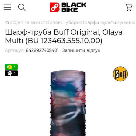
Одяг та захист
Головні убори
Шарфи мультифункціон
Шарф-труба Buff Original, Olaya
Multi (BU 123463.555.10.00)
Артикул:
8428927405401
Залишити відгук
3
3