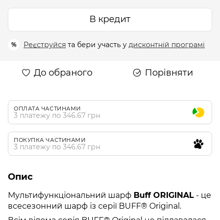
В кредит
Реєструйся
та бери участь у
дисконтній програмі
%
До обраного
Порівняти
ОПЛАТА ЧАСТИНАМИ
3 платежу по 346.67 грн
ПОКУПКА ЧАСТИНАМИ
3 платежу по 346.67 грн
Опис
Мультифункціональний шарф
Buff ORIGINAL
- це
всесезонний шарф із серії BUFF® Original.