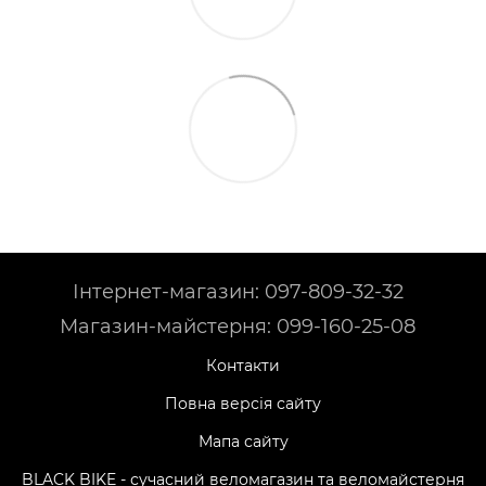
Інтернет-магазин: 097-809-32-32
Магазин-майстерня: 099-160-25-08
Контакти
Повна версія сайту
Мапа сайту
BLACK BIKE - сучасний веломагазин та веломайстерня