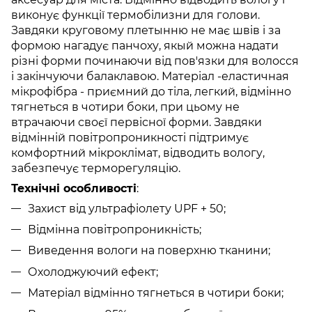
виконує функції термобілизни для голови.
Завдяки круговому плетынню не має швів і за
формою нагадує панчоху, якый можна надати
різні форми починаючи від пов'язки для волосся
і закінчуючи балаклавою. Матеріал -еластичная
мікрофібра - приємний до тіла, легкий, відмінно
тягнеться в чотири боки, при цьому не
втрачаючи своєї первісної форми.
Завдяки
відмінній повітропроникності підтримує
комфортний мікроклімат, відводить вологу,
забезпечує терморегуляцію.
Технічні особливості
:
Захист від ультрафіолету UPF + 50;
Відмінна повітропроникність;
Виведення вологи на поверхню тканини;
Охолоджуючий ефект;
Матеріал відмінно тягнеться в чотири боки;