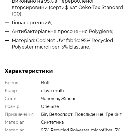
Виконано на 95% з переробленої
вторсировини (сертифікат Oeko-Tex Standard
100);
Гіпоалергенний;
Антибактеріальне просочення Polygiene;
Матеріал: CoolNet UV
fabric: 95% Recycled
⁺
Polyester microfiber, 5% Elastane.
Характеристики
Бренд
Buff
Колір
olaya multi
Стать
Чоловічі, Жіночі
Розмір
One Size
Призначення
Біг, Велоспорт, Повсякденне, Трекінг
Матеріал
Синтетика
Матеріал
95% Recycled Polyester microfiber, 5%