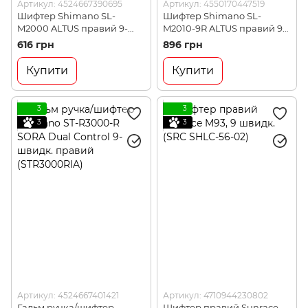
Артикул: 4524667390695
Артикул: 4550170447519
Шифтер Shimano SL-
Шифтер Shimano SL-
M2000 ALTUS правий 9-
M2010-9R ALTUS правий 9-
швидк, трос (SLM2000RA)
швидк. трос (SLM20109RA)
616 грн
896 грн
Купити
Купити
3
3
3
3
Артикул: 4524667401421
Артикул: 4710944230802
Гальм ручка/шифтер
Шифтер правий Sunrace