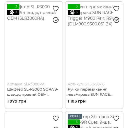
3
3
3
3
Артикул: SLR3000RA
Артикул: SHLC-90-16
Шифтер SL-R3000 SORA 9-
Ручки перемикання
швидк, правий ОЕМ
ліва+права SUN RACE
(SLR3000RA)
Trigger M900 Pair, R9/L3
1 979 грн
1 103 грн
(DLM900.9300.0S1.BX)
ВІДЕО
3
3