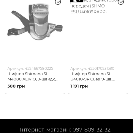
Артикул: 4524667580225
Артикул: 4550170231590
Шифтер Shimano SL-
Шифтер Shimano SL-
M4000 ALIVIO, 9-швидк,
U4010-9R Cues, 9-шв.
правий, трос (SHMO
правий, з індикатором
500 грн
1 191 грн
SLM4000RA)
передач (SHMO
ESLU40109RAPP)
Інтернет-магазин: 097-809-32-32