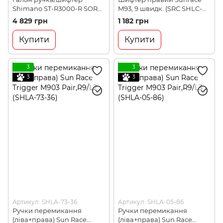
Shimano ST-R3000-R SORA
M93, 9 швидк. (SRC SHLC-
Dual Control 9-швидк.
56-02)
4 829 грн
1 182 грн
правий (STR3000RIA)
Купити
Купити
3
3
3
3
Артикул: SHLA-73-36
Артикул: SHLA-05-86
Ручки перемикання
Ручки перемикання
(ліва+права) Sun Race
(ліва+права) Sun Race