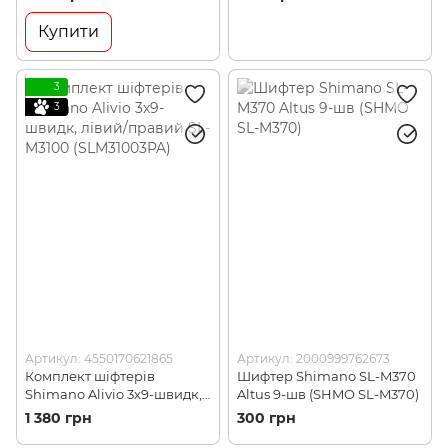
передач (SHMO
ESLU40009RAP)
Купити
3
3
Артикул: 4550170621865
Артикул: 2000999762673
Комплект шіфтерів
Шифтер Shimano SL-M370
Shimano Alivio 3х9-швидк,
Altus 9-шв (SHMO SL-M370)
лівий/правий SL-M3100
1 380 грн
300 грн
(SLM31003PA)