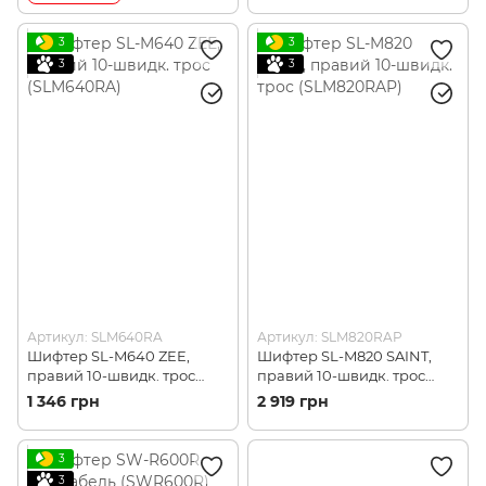
3
3
3
3
Артикул: SLM640RA
Артикул: SLM820RAP
Шифтер SL-M640 ZEE,
Шифтер SL-M820 SAINT,
правий 10-швидк. трос
правий 10-швидк. трос
(SLM640RA)
(SLM820RAP)
1 346 грн
2 919 грн
3
3