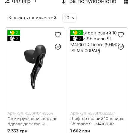
Фільтр
За популярністю
1
Кількість швидкостей
10
3
3
3
3
Артикул: 4550170448554
Артикул: 4550170622237
Гальм ручка/шифтер для
Шифтер правий 10-швидк.
гідравл диск гальм
Shimano SL-M4100-IR
Shimano ST-RX400-R GRX,
Deore (SHMO
7 333 грн
1 602 грн