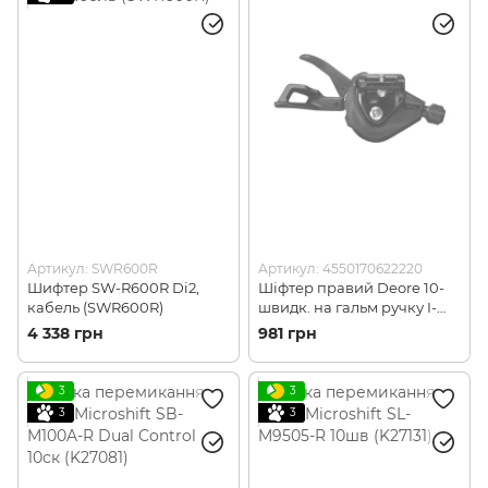
Артикул: SWR600R
Артикул: 4550170622220
Шифтер SW-R600R Di2,
Шіфтер правий Deore 10-
кабель (SWR600R)
швидк. на гальм ручку I-
Spec EV, без
4 338 грн
981 грн
індикат.передач SL-M4100-
IR (SLM4100IRAP1)
3
3
3
3