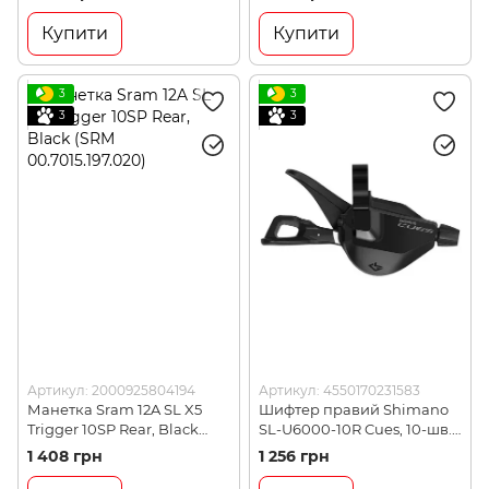
Dual Control 10-швидк,
ISLM4100RAP)
права (STRX400RBI)
Купити
Купити
3
3
3
3
Артикул: 2000925804194
Артикул: 4550170231583
Манетка Sram 12A SL X5
Шифтер правий Shimano
Trigger 10SP Rear, Black
SL-U6000-10R Cues, 10-шв.
(SRM 00.7015.197.020)
(SHMO ESLU600010RA1P)
1 408 грн
1 256 грн