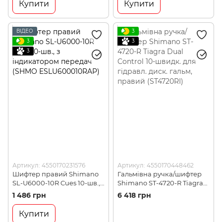
Купити
Купити
ВІДЕО
3
3
3
3
Артикул: 4550170231576
Артикул: 4550170448462
Шифтер правий Shimano
Гальмівна ручка/шифтер
SL-U6000-10R Cues 10-шв.,
Shimano ST-4720-R Tiagra
з індикатором передач
Dual Control 10-швидк. для
1 486 грн
6 418 грн
(SHMO ESLU600010RAP)
гідравл. диск. гальм,
правий (ST4720RI)
Купити