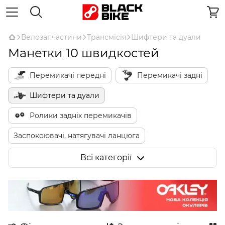
Велозапчастини
Трансмісія
Шифтери та дуали
Манетки 10 швидкостей
Перемикачі передні
Перемикачі задні
Шифтери та дуали
Ролики задніх перемикачів
Заспокоювачі, натягувачі ланцюга
Комплектуючі для електронної трансмісії
Всі категорії
Комплектуючі для перемикачів
Тримачі перемикача