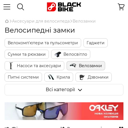
Аксесуари для велосипеда
Велозамки
Велосипедні замки
Велокомп'ютери та пульсометри
Гаджети
Сумки та рюкзаки
Велосвітло
Насоси та аксесуари
Велозамки
Питні системи
Крила
Дзвоники
Дзеркала
Захист пера та рами
Всі категорії
Кріплення для телефонів
Підніжки
Кошики
Багажники
Дитячі велокрісла
Тренувальні колеса