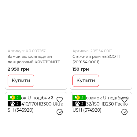
Артикул: KR.003267
Артикул: 209154.0001
Замок велосипедний
Стяжний ремінь SCOTT
ланцюговий KRYPTONITE
(209154.0001)
KRYPTOLOK 990 9,5 x 900
2 950 грн
150 грн
мм кодовий (KR.003267)
Купити
Купити
3
3
3
3