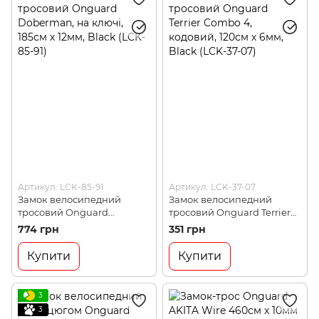
Артикул: LCK-85-91
Артикул: LCK-37-07
Замок велосипедний
Замок велосипедний
тросовий Onguard
тросовий Onguard Terrier
Doberman, на ключі, 185см
Combo 4, кодовий, 120см х
774 грн
351 грн
х 12мм, Black (LCK-85-91)
6мм, Black (LCK-37-07)
Купити
Купити
3
3