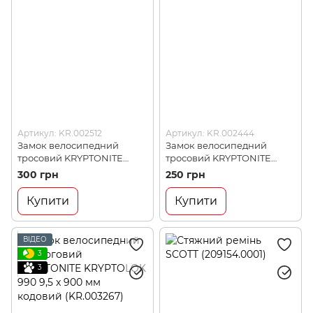
Артикул: KR.002512
Артикул: KR.002444
Замок велосипедний
Замок велосипедний
тросовий KRYPTONITE
тросовий KRYPTONITE
KEEPER 665 6x65 Yellow,
KEEPER 665 6x65 Orange,
300 грн
250 грн
кодовий (KR.002512)
під ключ (KR.002444)
Купити
Купити
ВІДЕО
3
3