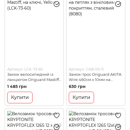
Артикул: LCK-73-60
Артикул: CAB-00-11
Замок велосипедний із
Замок-трос Onguard AKITA
ланцюгом Onguard Mastiff,
Wire 460см х 10мм на
на ключі, Yellow (LCK-73-60)
петлях з вініловим
1 485 грн
630 грн
покриттям, сталевий
(8080)
Купити
Купити