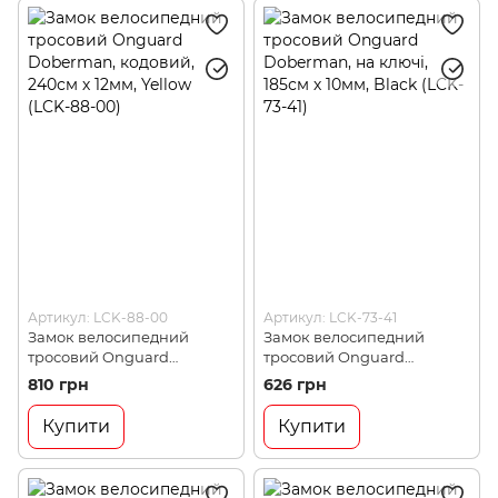
Артикул: LCK-88-00
Артикул: LCK-73-41
Замок велосипедний
Замок велосипедний
тросовий Onguard
тросовий Onguard
Doberman, кодовий, 240см
Doberman, на ключі, 185см
810 грн
626 грн
х 12мм, Yellow (LCK-88-00)
х 10мм, Black (LCK-73-41)
Купити
Купити