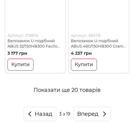
Артикул: 378874
Артикул: 690716
Велозамок U-подібний
Велозамок U-подібний
ABUS 32/150HB300 Facilo
ABUS 460/150HB300 Granit
USH (378874)
SHB (690716)
3 177 грн
4 237 грн
Купити
Купити
Показати ще 20 товарів
Назад
Вперед
3
з 19