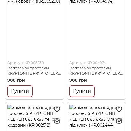
Артикул: KR.005230
Артикул: KR.004974
Велозамок тросовий
Велозамок тросовий
KRYPTONITE KRYPTOFLEX
KRYPTONITE KRYPTOFLEX
1265 12 x 650 мм, кодовий
1265 12x650, під ключ
900 грн
900 грн
(KR.005230)
(KR.004974)
Купити
Купити