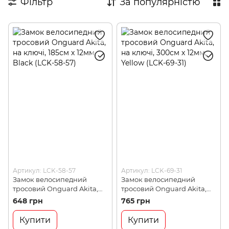
Фільтр
За популярністю
Дитячі аксесуари
Косметика для райдерів
Артикул: LCK-58-57
Артикул: LCK-69-31
Замок велосипедний
Замок велосипедний
тросовий Onguard Akita,
тросовий Onguard Akita,
на ключі, 185см х 12мм,
на ключі, 300см х 12мм,
648 грн
765 грн
Black (LCK-58-57)
Yellow (LCK-69-31)
Купити
Купити