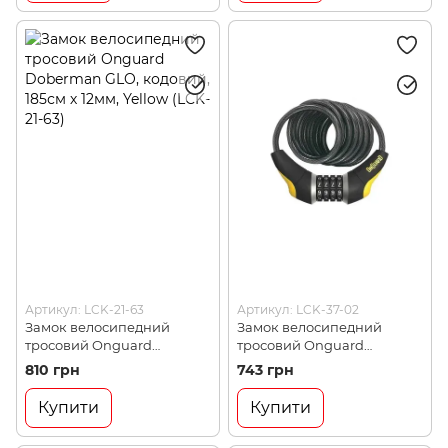
Артикул: LCK-21-63
Артикул: LCK-37-02
Замок велосипедний
Замок велосипедний
тросовий Onguard
тросовий Onguard
Doberman GLO, кодовий,
Doberman, кодовий, 185см
810 грн
743 грн
185см х 12мм, Yellow (LCK-21-
х 12мм, Yellow (LCK-37-02)
63)
Купити
Купити