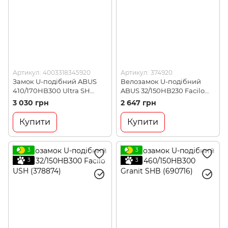
Артикул: 4003318345920
Артикул: 374920
Замок U-подібний ABUS
Велозамок U-подібний
410/170HB300 Ultra SH
ABUS 32/150HB230 Facilo
(345920)
USH (374920)
3 030 грн
2 647 грн
Купити
Купити
3
3
3
3