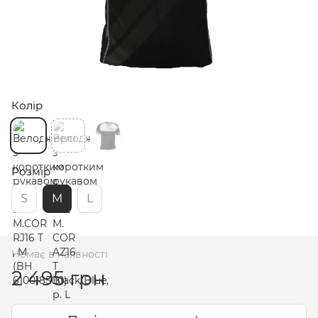
Колір
Розмір
S
M
L
Немає в наявності
2 495 грн