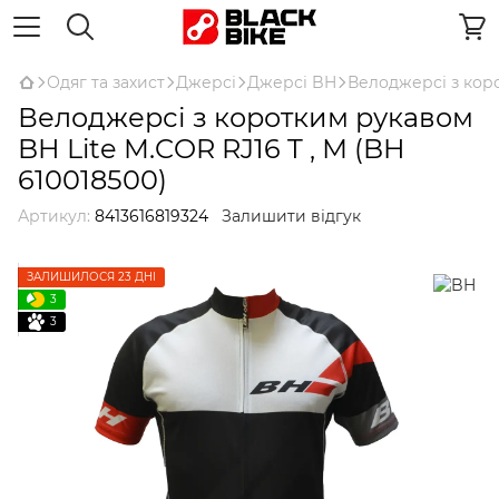
Одяг та захист
Джерсі
Джерсі BH
Велоджерсі з коро
Велоджерсі з коротким рукавом
BH Lite M.COR RJ16 T , М (BH
610018500)
Артикул:
8413616819324
Залишити відгук
ЗАЛИШИЛОСЯ 23 ДНІ
3
3