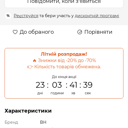
Повідомити, коли з'явиться
Реєструйся
та бери участь у
дисконтній програмі
%
До обраного
Порівняти
Літній розпродаж!
🔥 Знижки від -20% до -70%
👉 Кількість товарів обмежена.
До кінця акції
23
03
41
38
дні
години
хв
сек
Характеристики
Бренд
BH