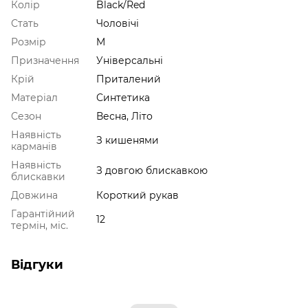
Колір
Black/Red
Стать
Чоловічі
Розмір
M
Призначення
Універсальні
Крій
Приталений
Матеріал
Синтетика
Сезон
Весна, Літо
Наявність
З кишенями
карманів
Наявність
З довгою блискавкою
блискавки
Довжина
Короткий рукав
Гарантійний
12
термін, міс.
Відгуки