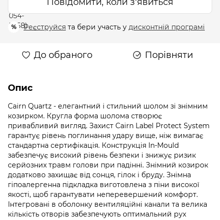
Повідомити, коли з'явиться
Реєструйся
та бери участь у
дисконтній програмі
%
До обраного
Порівняти
Опис
Cairn Quartz - елегантний і стильний шолом зі знімним
козирком. Кругла форма шолома створює
привабливий вигляд. Захист Cairn Label Protect System
гарантує рівень поглинання удару вище, ніж вимагає
стандартна сертифікація. Конструкція In-Mould
забезпечує високий рівень безпеки і знижує ризик
серйозних травм голови при падінні. Знімний козирок
додатково захищає від сонця, гілок і бруду. Знімна
гіпоалергенна підкладка виготовлена ​​з піни високої
якості, щоб гарантувати неперевершений комфорт.
Інтегровані в оболонку вентиляційні канали та велика
кількість отворів забезпечують оптимальний рух