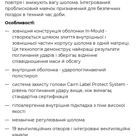
повітря і знижують вагу шолома. Інтегрований
проблисковий маячок призначений для безпечних
поїздок в темний час доби.
Особливості:
зовнішня конструкція оболонки In-Mould -
створюється шляхом злиття внутрішньої і
зовнішньої частин корпусу шолома в одній матриці.
Ця технологія демонструє найкращі результати
поглинання ударів і зберігає відмінне
співвідношення маси й обсягу
внутрішня оболонка - ударопоглинаючий
полістирол
система захисту голови Cairn Label Protect System -
рівень поглинання удару вище, ніж вимагає
стандартна сертифікація
гіпоалергенна внутрішня підкладка з піни високої
якості
механічне регулювання шолома
19 вентиляційних отворів і інтегровані вентиляційні
канали