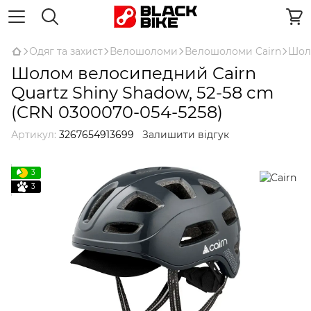
Одяг та захист
Велошоломи
Велошоломи Cairn
Шоло
Шолом велосипедний Cairn
Quartz Shiny Shadow, 52-58 cm
(CRN 0300070-054-5258)
Артикул:
3267654913699
Залишити відгук
3
3