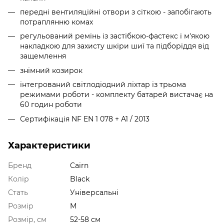
передні вентиляційні отвори з сіткою - запобігають
потраплянню комах
регульований ремінь із застібкою-фастекс і м'якою
накладкою для захисту шкіри шиї та підборіддя від
защемлення
знімний козирок
інтегрований світлодіодний ліхтар із трьома
режимами роботи - комплекту батарей вистачає на
60 годин роботи
Сертифікація NF EN 1 078 + A1 / 2013
Характеристики
Бренд
Cairn
Колір
Black
Стать
Універсальні
Розмір
M
Розмір, см
52-58 см