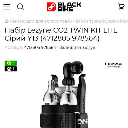
Аксесуари для велосипеда
Насоси та аксесуари
Ком
Набір Lezyne СО2 TWIN KIT LITE
Сірий Y13 (4712805 978564)
Артикул:
4712805 978564
Залишити відгук
3
3