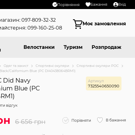
Бажання
Вхід
Порівняння
магазин: 097-809-32-32
Моє замовлення
айстерня: 099-160-25-08
Велостанки
Туризм
Розпродаж
я
Одяг та захист
Спортивні окуляри
Спортивні окуляри POC
lack/Californium Blue (PC DI40438064BRM1)
 Did Navy
Артикул
7325540650090
nium Blue (PC
RM1)
ти відгук
рн
6 656 грн
В бажання
Порівняти