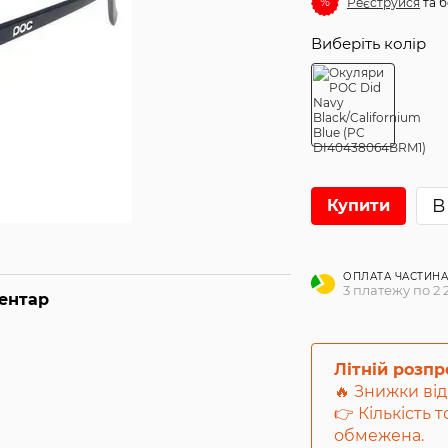
%
Реєструйся
та б
Виберіть колір
В
Купити
ОПЛАТА ЧАСТИН
3 платежу по 2 
ментар
Літній розп
🔥 Знижки від
👉 Кількість 
обмежена.