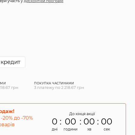
ери участь у
дисконтній програмі
 кредит
АМИ
ПОКУПКА ЧАСТИНАМИ
218.67 грн
3 платежу по 2 218.67 грн
родаж!
До кінця акції
 -20% до -70%
0
00
00
00
товарів
дні
години
хв
сек