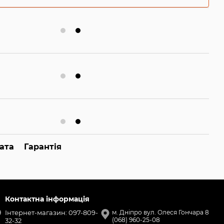
ата
Гарантія
Контактна інформація
Інтернет-магазин: 097-809-
м. Дніпро вул. Олеся Гончара 8
(068) 960-25-08
32-32