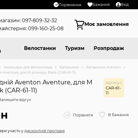
Бажання
Вхід
Порівняння
магазин: 097-809-32-32
Моє замовлення
айстерня: 099-160-25-08
Велостанки
Туризм
Розпродаж
я
Аксесуари для велосипеда
Багажники
Багажники Aventon
 Aventure, для M розміру, Black (CAR-61-11)
ній Aventon Aventure, для M
Артикул
CAR-61-
k (CAR-61-11)
11
Залишити відгук
рн
В бажання
Порівняти
ери участь у
дисконтній програмі