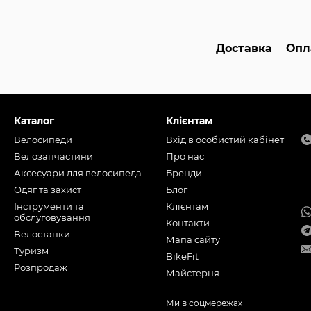
Доставка
Опл
Каталог
Клієнтам
Велосипеди
Вхід в особистий кабінет
Велозапчастини
Про нас
Аксесуари для велосипеда
Бренди
Одяг та захист
Блог
Інструменти та
Клієнтам
обслуговування
Контакти
Велостанки
Мапа сайту
Туризм
BikeFit
Розпродаж
Майстерня
Ми в соцмережах