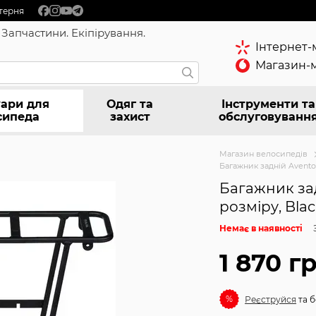
терня
 Запчастини. Екіпірування.
Інтернет-
Магазин-м
ари для
Одяг та
Інструменти та
сипеда
захист
обслуговуванн
Магазин велосипедів
Багажник задній Aventon
Багажник зад
розміру, Blac
Немає в наявності
1 870 г
%
Реєструйся
та б