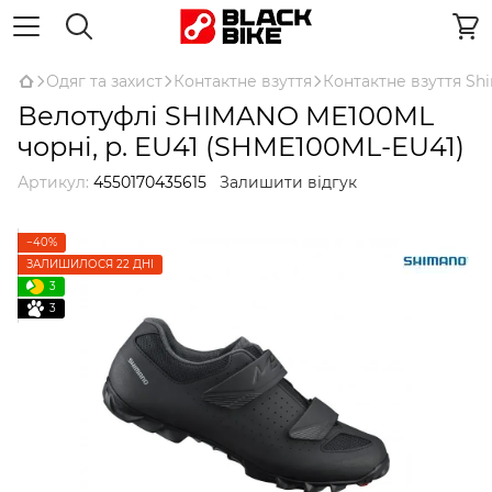
Одяг та захист
Контактне взуття
Контактне взуття Sh
Велотуфлі SHIMANO ME100ML
чорні, р. EU41 (SHME100ML-EU41)
Артикул:
4550170435615
Залишити відгук
−40%
ЗАЛИШИЛОСЯ 22 ДНІ
3
3