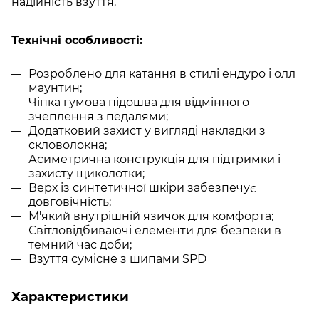
надійність взуття.
Технічні особливості:
Розроблено для катання в стилі ендуро і олл
маунтин;
Чіпка гумова підошва для відмінного
зчеплення з педалями;
Додатковий захист у вигляді накладки з
скловолокна;
Асиметрична конструкція для підтримки і
захисту щиколотки;
Верх із синтетичної шкіри забезпечує
довговічність;
М'який внутрішній я
зичок
для комфорт
а
;
Світловідбиваючі елементи для безпеки в
темний час доби;
Взуття сумісн
е
з шипами SPD
Характеристики