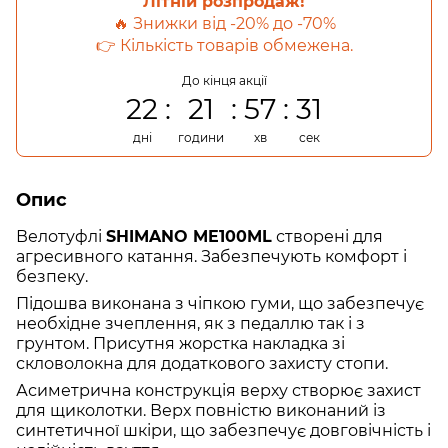
Літній розпродаж!
🔥 Знижки від -20% до -70%
👉 Кількість товарів обмежена.
До кінця акції
22
21
57
31
дні
години
хв
сек
Опис
Велотуфлі
SHIMANO ME100ML
створені для
агресивного катання. Забезпечують комфорт і
безпеку.
Підошва виконана з чіпкою гуми, що забезпечує
необхідне зчеплення, як з педаллю так і з
грунтом. Присутн
я
жорстка накладка зі
скловолокна для додаткового захисту стопи.
Асиметрична конструкція верху створює захист
для щиколотки. Верх повністю виконаний із
синтетичної шкіри, що забезпечує довговічність і