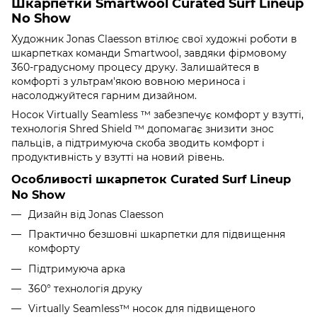
Шкарпетки Smartwool Curated Surf Lineup
No Show
Художник Jonas Claesson втілює свої художні роботи в
шкарпетках команди Smartwool, завдяки фірмовому
360-градусному процесу друку. Залишайтеся в
комфорті з ультрам'якою вовною мериноса і
насолоджуйтеся гарним дизайном.
Носок Virtually Seamless ™ забезпечує комфорт у взутті,
технологія Shred Shield ™ допомагає знизити знос
пальців, а підтримуюча скоба зводить комфорт і
продуктивність у взутті на новий рівень.
Особливості шкарпеток Curated Surf Lineup
No Show
Дизайн від Jonas Claesson
Практично безшовні шкарпетки для підвищення
комфорту
Підтримуюча арка
360° технологія друку
Virtually Seamless™ носок для підвищеного