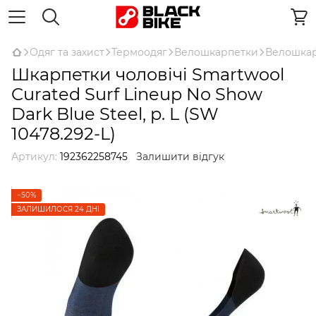
Одяг та захист
Термоодяг
Велошкарпетки
Велошкар
Шкарпетки чоловічі Smartwool
Curated Surf Lineup No Show
Dark Blue Steel, р. L (SW
10478.292-L)
Артикул:
192362258745
Залишити відгук
−50%
ЗАЛИШИЛОСЯ 24 ДНІ