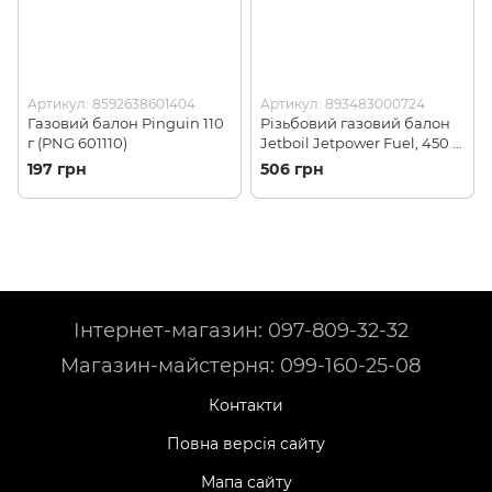
Артикул: 8592638601404
Артикул: 893483000724
Газовий балон Pinguin 110
Різьбовий газовий балон
г (PNG 601110)
Jetboil Jetpower Fuel, 450 г
(JB JF450-EU)
197 грн
506 грн
Інтернет-магазин: 097-809-32-32
Магазин-майстерня: 099-160-25-08
Контакти
Повна версія сайту
Мапа сайту