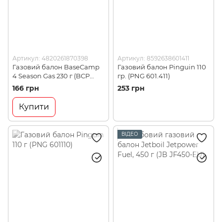
Артикул: 4820261870398
Артикул: 8592638601411
Газовий балон BaseCamp
Газовий балон Pinguin 110
4 Season Gas 230 г (BCP
гр. (PNG 601.411)
70300)
166 грн
253 грн
Купити
ВІДЕО