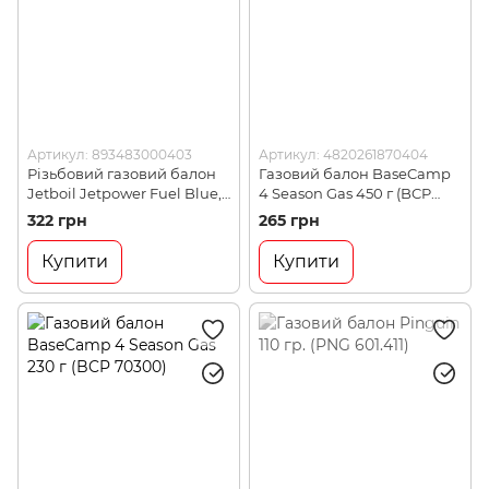
Артикул: 893483000403
Артикул: 4820261870404
Різьбовий газовий балон
Газовий балон BaseCamp
Jetboil Jetpower Fuel Blue,
4 Season Gas 450 г (BCP
230 г (JB JF230-EU)
70400)
322 грн
265 грн
Купити
Купити