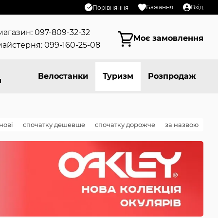
Бажання
Вхід
Порівняння
магазин: 097-809-32-32
Моє замовлення
айстерня: 099-160-25-08
Велостанки
Туризм
Розпродаж
я
нові
спочатку дешевше
спочатку дорожче
за назвою