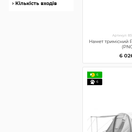
Кількість входів
Артикул: 8
Намет тримісний P
(PNG
6 02
6
6