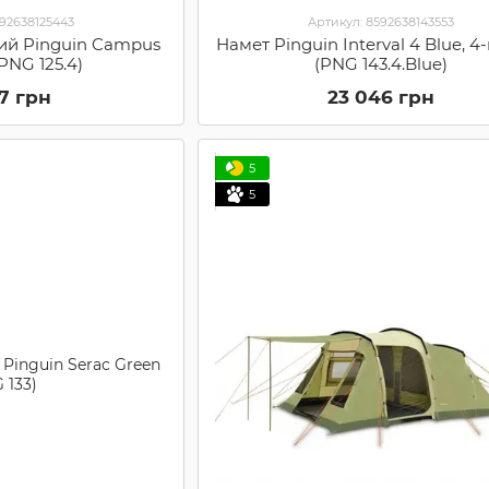
592638125443
Артикул: 8592638143553
ий Pinguin Campus
Намет Pinguin Interval 4 Blue, 4
(PNG 125.4)
(PNG 143.4.Blue)
47 грн
23 046 грн
5
5