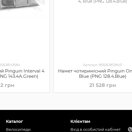
592638143584
Артикул: 8592638128451
 Pinguin Interval 4
Намет чотиримісний Pinguin O
PNG 143.4A.Green)
Blue (PNG 128.4.Blue)
02 грн
21 528 грн
Каталог
Клієнтам
Велосипеди
Вхід в особистий кабінет