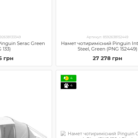
592638133349
Артикул: 8592638152449
inguin Serac Green
Намет чотиримісний Pinguin Int
 133)
Steel, Green (PNG 152449)
6 грн
27 278 грн
4
4