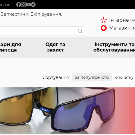
терня
 Запчастини. Екіпірування.
Інтернет-
Магазин-м
ари для
Одяг та
Інструменти та
сипеда
захист
обслуговуванн
Сортування:
за популярністю
спочатку 