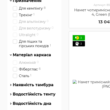
Призначення
Артикул: 8
8
Для кемпінгу
Намет чотиримісн
4, Green 
1
Трекінг
0
13 0
Для альпінізму
0
Для велотуризму
0
Ultralight
3
Для піших та
3
1
гірських походів
Матеріал каркаса
0
Алюміній
6
Фіберглас
1
Сталь
Наявність тамбура
Водостійкість тенту
Водостійкість дна