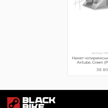
Артикул: 8
Намет чотиримісний
Airtube, Green (
38 8