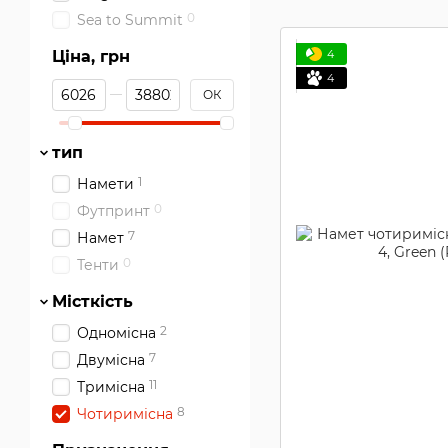
0
Sea to Summit
4
Ціна, грн
4
Від Ціна, грн
До Ціна, грн
ОК
тип
1
Намети
0
Футпринт
7
Намет
0
Тенти
Місткість
2
Одномісна
7
Двумісна
11
Тримісна
8
Чотиримісна