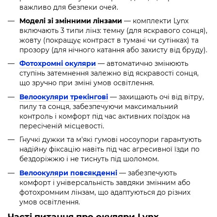
важливо для безпеки очей.
Моделі зі змінними лінзами
— комплекти Lynx
включають 3 типи лінз: темну (для яскравого сонця),
жовту (покращує контраст в тумані чи сутінках) та
прозору (для нічного катання або захисту від бруду).
Фотохромні окуляри
— автоматично змінюють
ступінь затемнення залежно від яскравості сонця,
що зручно при зміні умов освітлення.
Велоокуляри трекінгові
— захищають очі від вітру,
пилу та сонця, забезпечуючи максимальний
контроль і комфорт під час активних поїздок на
пересіченій місцевості.
Гнучкі дужки та м'які гумові носоупори гарантують
надійну фіксацію навіть під час агресивної їзди по
бездоріжжю і не тиснуть під шоломом.
Велоокуляри повсякденні
—
забезпечують
комфорт і універсальність завдяки змінним або
фотохромним лінзам, що адаптуються до різних
умов освітлення.
Часті питання про окуляри Lynx