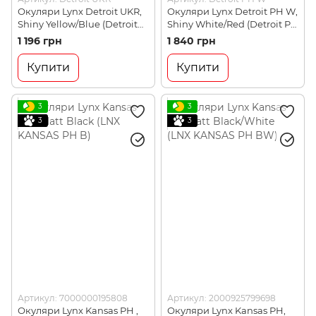
Окуляри Lynx Detroit UKR,
Окуляри Lynx Detroit PH W,
Shiny Yellow/Blue (Detroit
Shiny White/Red (Detroit PH
UKR)
W)
1 196 грн
1 840 грн
Купити
Купити
3
3
3
3
Артикул: 7000000195808
Артикул: 2000925799698
Окуляри Lynx Kansas PH ,
Окуляри Lynx Kansas PH,