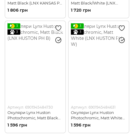
Matt Black (LNX KANSAS PH
Matt Black/White (LNX
B)
KANSAS PH BW)
1 806 грн
1 720 грн
3
3
3
3
Артикул: 6901945484730
Артикул: 6901945484631
Окуляри Lynx Huston
Окуляри Lynx Huston
Photochromic, Matt Black
Photochromic, Matt White
(LNX HUSTON PH B)
(LNX HUSTON PH W)
1 596 грн
1 596 грн