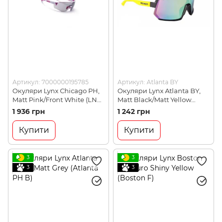
Артикул: 7000000195785
Артикул: Atlanta BY
Окуляри Lynx Chicago PH,
Окуляри Lynx Atlanta BY,
Matt Pink/Front White (LNX
Matt Black/Matt Yellow
CHICAGO PH WP)
(Atlanta BY)
1 936 грн
1 242 грн
Купити
Купити
3
3
3
3