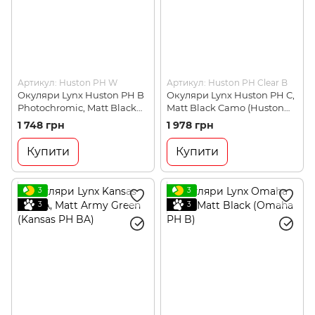
Артикул: Huston PH W
Артикул: Huston PH Clear B
Окуляри Lynx Huston PH B
Окуляри Lynx Huston PH C,
Photochromic, Matt Black
Matt Black Camo (Huston
(Huston PH B)
PH C)
1 748 грн
1 978 грн
Купити
Купити
3
3
3
3