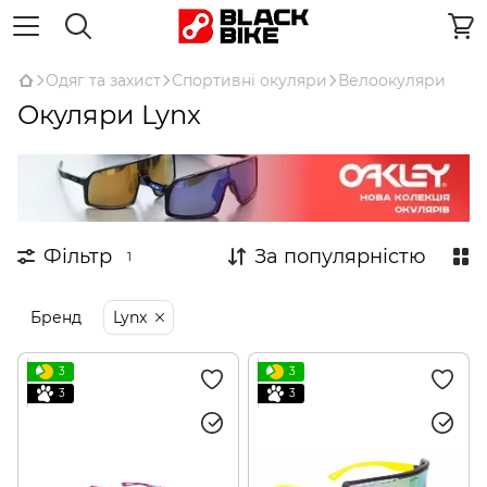
Одяг та захист
Спортивні окуляри
Велоокуляри
Окуляри Lynx
Фільтр
За популярністю
1
Бренд
Lynx
3
3
3
3