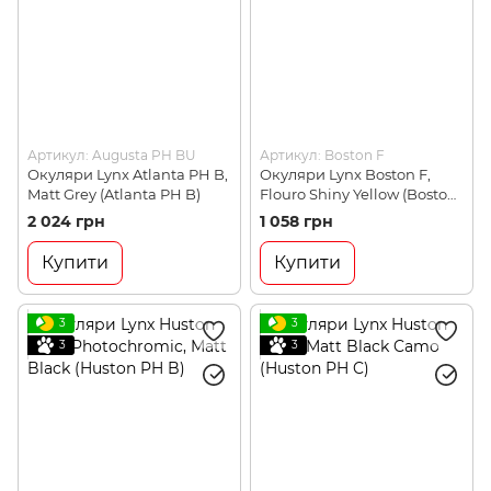
Артикул: Augusta PH BU
Артикул: Boston F
Окуляри Lynx Atlanta PH B,
Окуляри Lynx Boston F,
Matt Grey (Atlanta PH B)
Flouro Shiny Yellow (Boston
F)
2 024 грн
1 058 грн
Купити
Купити
3
3
3
3