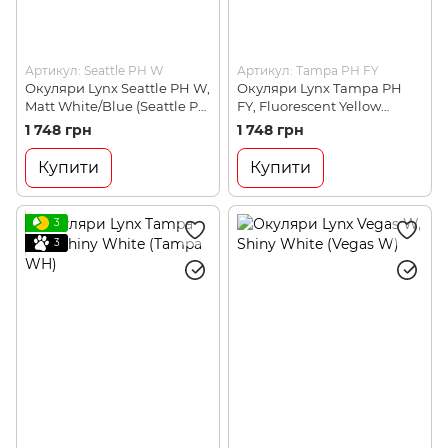
Артикул: Seattle PH W
Артикул: Tampa PH FY
Окуляри Lynx Seattle PH W,
Окуляри Lynx Tampa PH
Matt White/Blue (Seattle PH
FY, Fluorescent Yellow
W)
(Tampa PH FY)
1 748 грн
1 748 грн
Купити
Купити
3
3