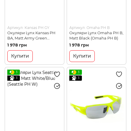
Артикул: Kansas PH GY
Артикул: Omaha PH B
Окуляри Lynx Kansas PH
Окуляри Lynx Omaha PH B,
BA, Matt Army Green
Matt Black (Omaha PH B)
(Kansas PH BA)
1 978 грн
1 978 грн
Купити
Купити
3
3
3
3