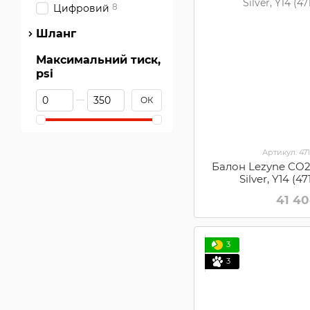
8
Цифровий
Шланг
Максимальний тиск,
psi
Від Максимальний тиск, psi
До Максимальний тиск, psi
ОК
Артикул: 47
Балон Lezyne CO2 
Silver, Y14 (
41 4
3
3