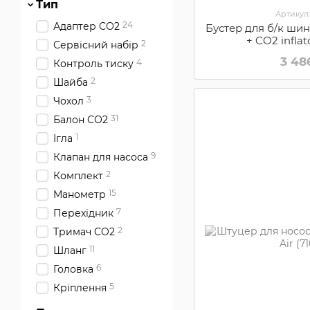
Тип
3
Synpowell
Артикул
24
Адаптер СО2
Бустер для б/к шин
2
Syncros
+ CO2 infla
2
Сервісний набір
10
Topeak
3 48
4
Контроль тиску
1
X17
2
Шайба
3
ZEFAL
3
Чохол
31
Балон СО2
1
Ігла
9
Клапан для насоса
2
Комплект
15
Манометр
7
Перехідник
2
Тримач CO2
11
Шланг
6
Головка
5
Кріплення