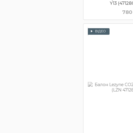
Y13 (4712
780
ВІДЕО