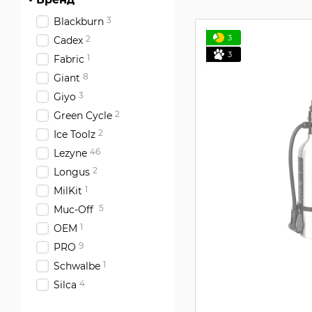
3
Blackburn
3
2
Cadex
3
1
Fabric
8
Giant
3
Giyo
2
Green Cycle
2
Ice Toolz
46
Lezyne
2
Longus
1
MilKit
5
Muc-Off
1
OEM
9
PRO
1
Schwalbe
4
Silca
18
SKS