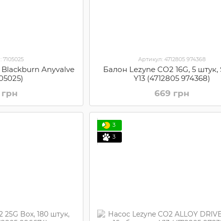
: 7105025
Артикул: 4712805 974368
 Blackburn Anyvalve
Балон Lezyne CO2 16G, 5 штук, S
105025)
Y13 (4712805 974368)
 грн
669 грн
3
3