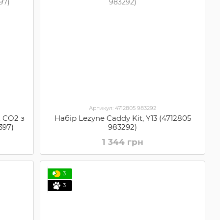
Артикул: 4712805 983292
 CO2 з
Набір Lezyne Caddy Kit, Y13 (4712805
397)
983292)
1 344 грн
3
3