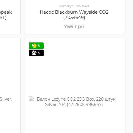
Артикул: 7059649
opeak
Насос Blackburn Wayside CO2
ST)
(7059649)
756 грн
5
5