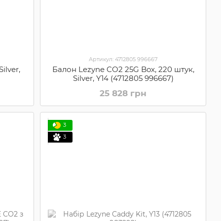
Артикул: 4712805 996667
ilver,
Балон Lezyne CO2 25G Box, 220 штук,
Silver, Y14 (4712805 996667)
25 828 грн
3
3