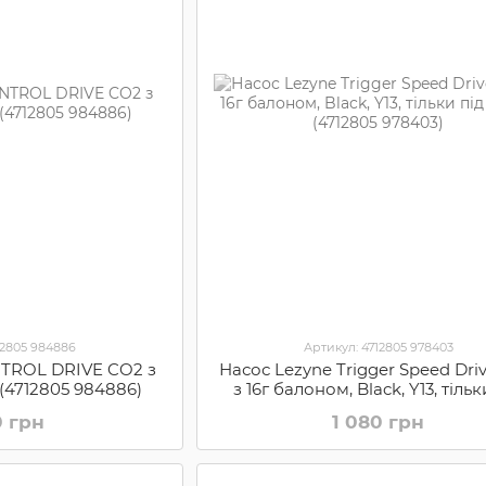
12805 984886
Артикул: 4712805 978403
NTROL DRIVE CO2 з
Насос Lezyne Trigger Speed Dri
 (4712805 984886)
з 16г балоном, Black, Y13, тільк
Presta (4712805 978403)
0 грн
1 080 грн