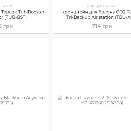
: TUB-BST
Артикул: TBU-AST
 Topeak TubiBooster
Кронштейн для балону CO2 T
tor (TUB-BST)
Tri-Backup Air station (TBU-A
6 грн
714 грн