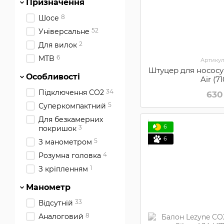
Призначення
8
Шосе
52
Універсальне
2
Для вилок
6
MTB
Артикул
Штуцер для нососу
Особливості
Air (7
34
Підключення СО2
630
5
Суперкомпактний
Для безкамерних
6
3
покришок
6
5
З манометром
4
Розумна головка
1
З кріпленням
Манометр
33
Відсутній
8
Аналоговий