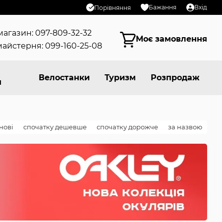
Бажання
Вхід
Порівняння
магазин: 097-809-32-32
Моє замовлення
айстерня: 099-160-25-08
Велостанки
Туризм
Розпродаж
я
нові
спочатку дешевше
спочатку дорожче
за назвою