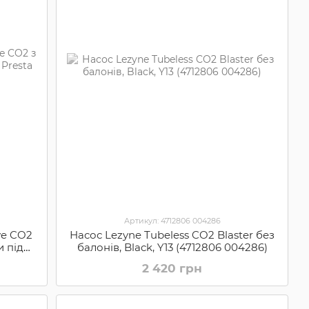
Артикул: 4712806 004286
ve CO2
Насос Lezyne Tubeless CO2 Blaster без
и під
балонів, Black, Y13 (4712806 004286)
2 420 грн