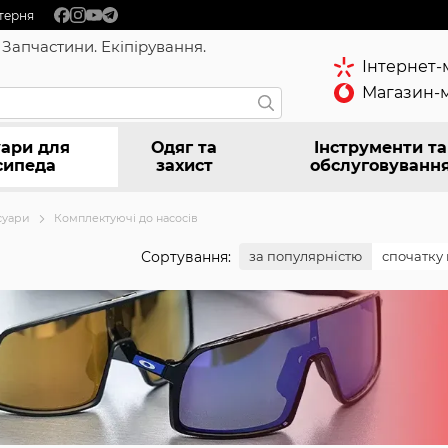
терня
 Запчастини. Екіпірування.
Інтернет-
Магазин-м
ари для
Одяг та
Інструменти та
сипеда
захист
обслуговуванн
суари
Комплектуючі до насосів
Сортування:
за популярністю
спочатку 