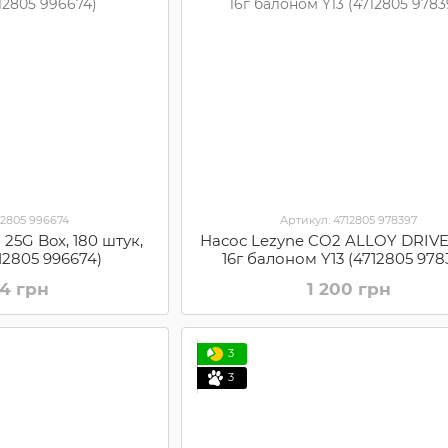
12805 996674
Артикул: 4712805 978397
25G Box, 180 штук,
Насос Lezyne CO2 ALLOY DRIVE
4712805 996674)
16г балоном Y13 (4712805 978
04 грн
1 200 грн
3
3