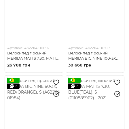
Артикул: A62211A 00892
Артикул: A62211A 00723
Велосипед гірський
Велосипед гірський
MERIDA MATTS 7.30, MATT
MERIDA BIG.NINE 100-3X,
COOL GREY(SILVER), M
DARK SILVER(BLACK), M
26 708 грн
30 660 грн
(A62211A 00892)
(A62211A 00723)
5
5
5
5