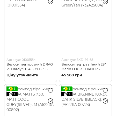
Артикул: 01001554
Артикул: SKD-99-65
Велосипед гірський DRAG
Велосипед гравійний 28"
29 Hardy 9.0 AC-39 L-19 21
Marin FOUR CORNERS,
Black/Red (01001554)
2023, L, Gloss Green/Tan
Ціну уточнюйте
45 560 грн
(732425004)
5
5
5
5