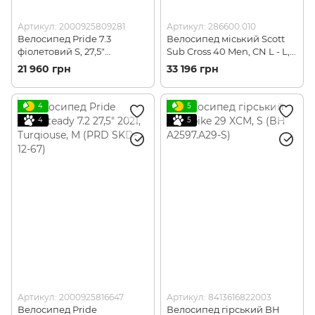
Артикул: 2000925809281
Артикул: 286600.010
Велосипед Pride 7.3
Велосипед міський Scott
фіолетовий S, 27,5"
Sub Cross 40 Men, CN L - L,
(2000925809281)
29" (286600.010)
21 960 грн
33 196 грн
4
5
4
5
Артикул: 2000925816647
Артикул: 8413616822003
Велосипед Pride
Велосипед гірський BH