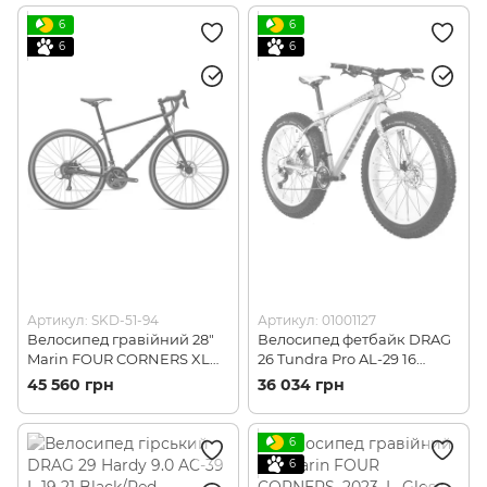
6
6
6
6
Артикул: SKD-51-94
Артикул: 01001127
Велосипед гравійний 28"
Велосипед фетбайк DRAG
Marin FOUR CORNERS XL
26 Tundra Pro AL-29 16
2023 Satin Black/Red (SKD-
Beige (01001127)
45 560 грн
36 034 грн
51-94)
6
6