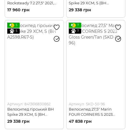
Rocksteady 7.2 27,5" 2021,
Spike 29 XCM, S (BH
Turqiouse, M (PRD SKD-12-
A2597.A29-S)
17 960 грн
29 338 грн
67)
5
7
5
7
Артикул: 8413616830862
Артикул: SKD-50-96
Велосипед гірський BH
Велосипед 27,5" Marin
Spike 29 XCM, S (BH
FOUR CORNERS S 2023
A2598.R67-S)
Gloss Green/Tan (SKD-50-96)
29 338 грн
47 838 грн