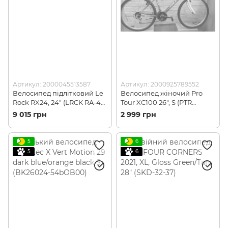
Артикул: 2000045513587
Артикул: 2000925789552
Велосипед підлітковий Le
Велосипед жіночий Pro
Rock RX24, 24" (LRCK RA-43-
Tour XC100 26", S (PTR
104)
80831028)
9 015 грн
2 999 грн
5
6
5
6