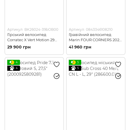
Артикул: BK26024-39bOB00
Артикул: 0843346108210
Гірський велосипед
Гравійний велосипед
Corratec X Vert Motion 29
Marin FOUR CORNERS 2021,
dark blue/orange black S
XL, Gloss Green/Tan, 28"
29 900 грн
41 960 грн
(BK26024-54bOB00)
(SKD-32-37)
4
5
4
5