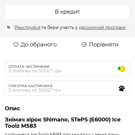
В кредит
Реєструйся
та бери участь у
дисконтній програмі
%
До обраного
Порівняти
ОПЛАТА ЧАСТИНАМИ
3 платежу по 502.67 грн
ПОКУПКА ЧАСТИНАМИ
3 платежу по 502.67 грн
Опис
Знімач зірок Shimano, STePS (E6000) Ice
Toolz M583
Інструмент Ice Toolz M583 для монтажу і демонтажу