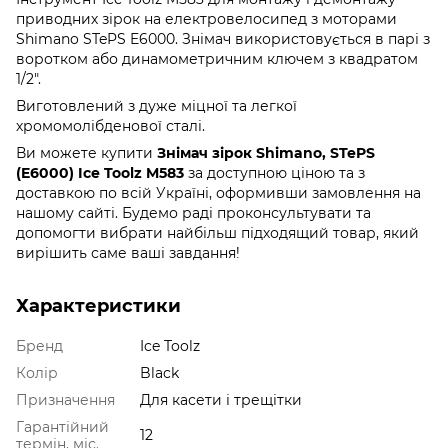
приводних зірок на електровелосипед з моторами
Shimano STePS E6000. Знімач використовується в парі з
воротком або динамометричним ключем з квадратом
1/2".
Виготовлений з дуже міцної та легкої
хромомолібденової сталі.
Ви можете купити
Знімач зірок Shimano, STePS
(E6000) Ice Toolz M583
за доступною ціною та з
доставкою по всій Україні, оформивши замовлення на
нашому сайті. Будемо раді проконсультувати та
допомогти вибрати найбільш підходящий товар, який
вирішить саме ваші завдання!
Характеристики
Бренд
Ice Toolz
Колір
Black
Призначення
Для касети і трещітки
Гарантійний
12
термін, міс.