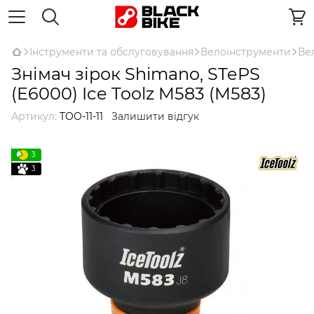
Інструменти та обслуговування
Велоінструменти
Ве
Знімач зірок Shimano, STePS
(E6000) Ice Toolz M583 (M583)
Артикул:
TOO-11-11
Залишити відгук
3
3