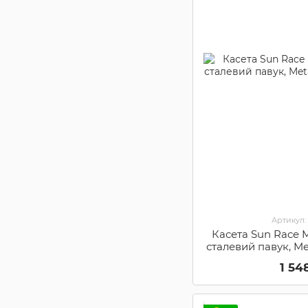
Артикул:
Касета Sun Race M
сталевий павук, Met
1
1 54