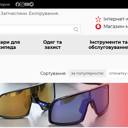
терня
 Запчастини. Екіпірування.
Інтернет-
Магазин-м
ари для
Одяг та
Інструменти та
сипеда
захист
обслуговуванн
Сортування:
за популярністю
спочатку 