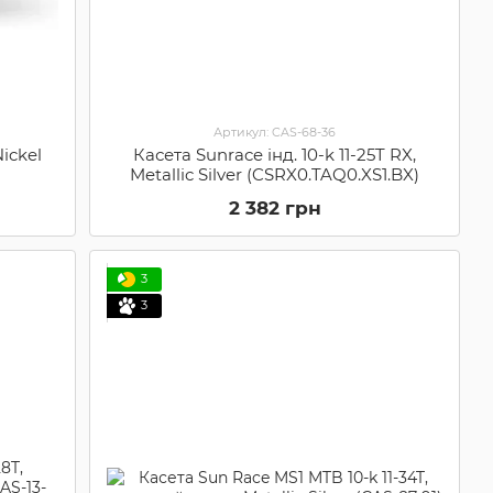
Артикул: CAS-68-36
Nickel
Касета Sunrace інд. 10-k 11-25T RX,
Metallic Silver (CSRX0.TAQ0.XS1.BX)
2 382 грн
3
3