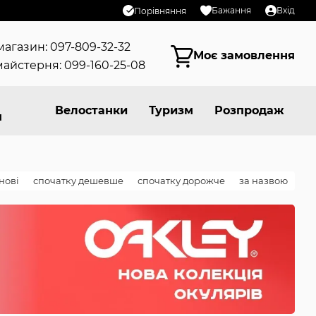
Бажання
Вхід
Порівняння
магазин: 097-809-32-32
Моє замовлення
айстерня: 099-160-25-08
Велостанки
Туризм
Розпродаж
я
нові
спочатку дешевше
спочатку дорожче
за назвою