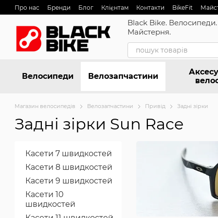
Перейти до основного контенту
Про нас
Бренди
Блог
Клієнтам
Контакти
BikeFit
Майс
Black Bike. Велосипеди.
Майстерня.
Аксесу
Велосипеди
Велозапчастини
вело
Магазин велосипедів
Велозапчастини
Привід
Задні зірки
Задні зірки Sun Race
Касети 7 швидкостей
Касети 8 швидкостей
Касети 9 швидкостей
Касети 10
швидкостей
Касети 11 швидкостей