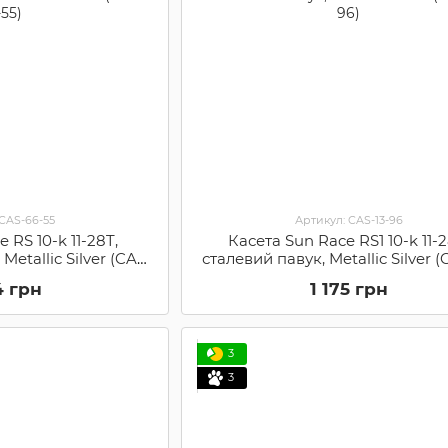
 CAS-66-55
Артикул: CAS-13-96
 RS 10-k 11-28T,
Касета Sun Race RS1 10-k 11-2
Metallic Silver (CAS-
сталевий павук, Metallic Silver (
-55)
96)
4 грн
1 175 грн
3
3