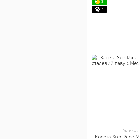
3
3
Артикул:
Касета Sun Race M