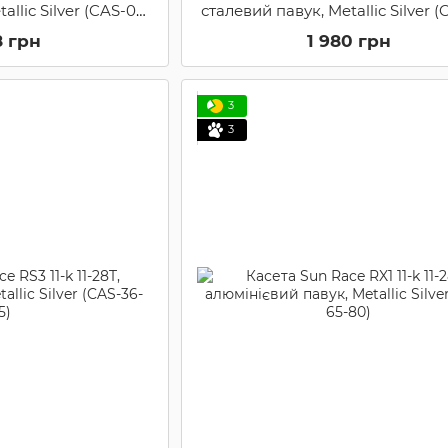
allic Silver (CAS-05-
сталевий павук, Metallic Silver (
2)
55)
8 грн
1 980 грн
3
3