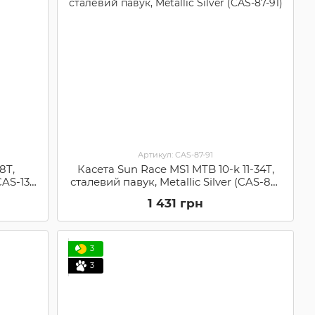
Артикул: CAS-87-91
8T,
Касета Sun Race MS1 MTB 10-k 11-34T,
CAS-13-
сталевий павук, Metallic Silver (CAS-87-
91)
1 431 грн
3
3