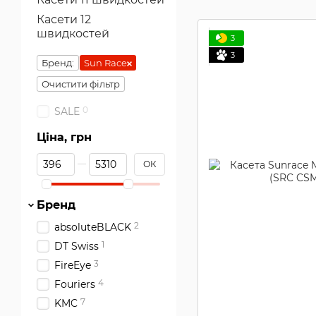
Касети 12
швидкостей
3
3
Бренд:
Sun Race
Очистити фільтр
0
SALE
Ціна, грн
Від Ціна, грн
До Ціна, грн
ОК
Бренд
2
absoluteBLACK
1
DT Swiss
3
FireEye
4
Fouriers
7
KMC