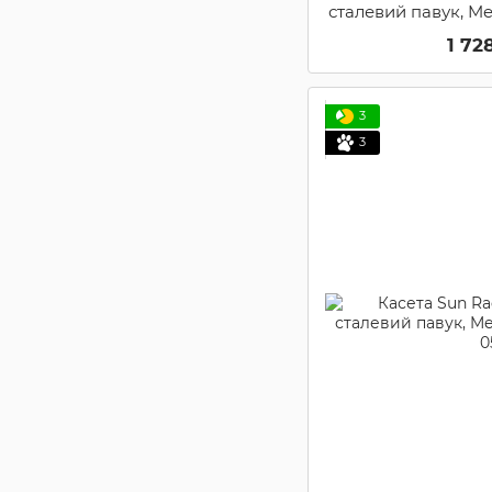
сталевий павук, Met
1
1 72
3
3