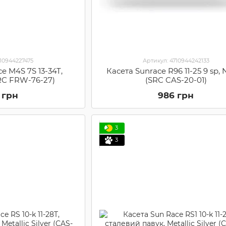
710944227475
Артикул: 4710944242133
e M4S 7S 13-34T,
Касета Sunrace R96 11-25 9 sp, 
SRC FRW-76-27)
(SRC CAS-20-01)
 грн
986 грн
3
3