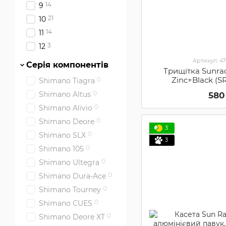
14
9
21
10
14
11
3
12
Артикул: 4
Серія компонентів
Трищітка Sunrac
Zinc+Black (
0
Shimano Tiagra
0
Shimano Altus
580
0
Shimano Alivio
0
Shimano Deore
3
0
Shimano SLX
3
0
Shimano 105
0
Shimano Ultegra
0
Shimano Dura-Ace
0
Shimano Tourney
0
Shimano CUES
0
Shimano Deore XT