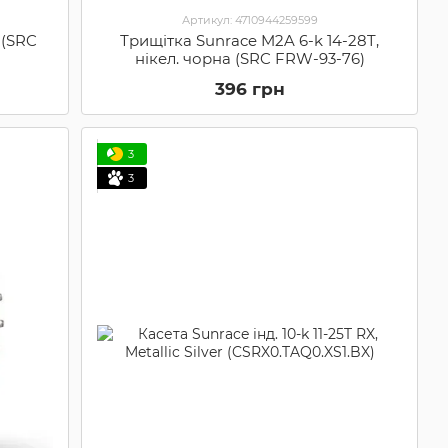
Артикул: 4710944259599
 (SRC
Трищітка Sunrace M2A 6-k 14-28T,
нікел. чорна (SRC FRW-93-76)
396 грн
3
3