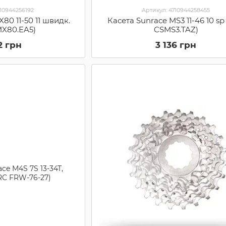
710944256192
Артикул: 4710944258455
80 11-50 11 швидк.
Касета Sunrace MS3 11-46 10 sp
MX80.EA5)
CSMS3.TAZ)
2 грн
3 136 грн