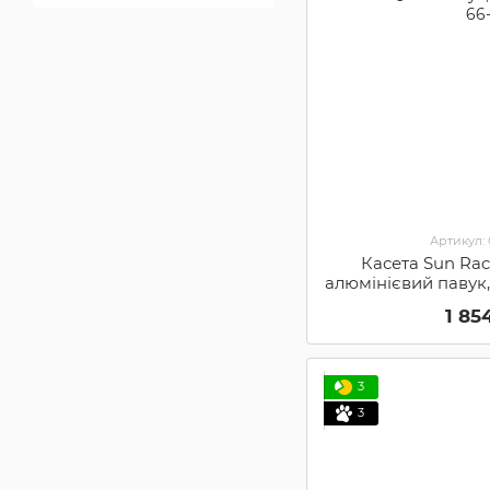
Артикул:
Касета Sun Race
алюмінієвий павук, 
66
1 85
3
3