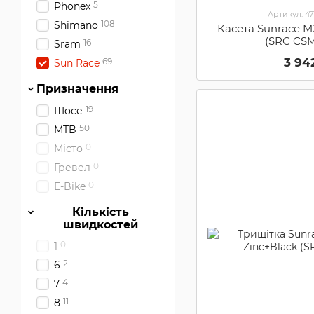
5
Phonex
Артикул: 4
108
Shimano
Касета Sunrace MX
(SRC CS
16
Sram
3 94
69
Sun Race
Призначення
19
Шосе
50
MTB
0
Місто
0
Гревел
0
E-Bike
Кількість
швидкостей
0
1
2
6
4
7
11
8