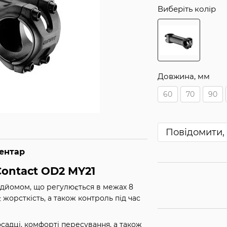
Виберіть колір
Довжина, мм
60
70
90
Повідомити, 
ментар
Contact OD2 MY21
підйомом, що регулюється в межах 8
 жорсткість, а також контроль під час
осадці, комфорті пересування, а також