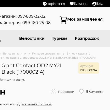
Бажання
Вхід
Порівняння
магазин: 097-809-32-32
Моє замовлення
айстерня: 099-160-25-08
Велостанки
Туризм
Розпродаж
я
Велозапчастини
Рульове управління
Виноси керма
Винос керма Giant Contact OD2 MY21 31.8х110мм, 8°, Black (170000214)
Giant Contact OD2 MY21
Артикул
170000214
, Black (170000214)
Залишити відгук
рн
В бажання
Порівняти
ери участь у
дисконтній програмі