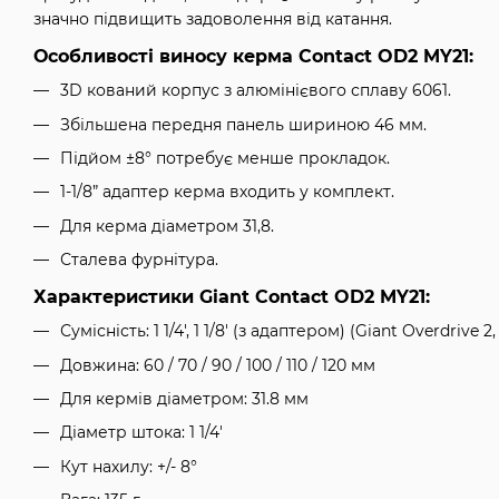
значно підвищить задоволення від катання.
Особливості виносу керма Contact OD2 MY21:
3D кований корпус з алюмінієвого сплаву 6061.
Збільшена передня панель шириною 46 мм.
Підйом ±8° потребує менше прокладок.
1-1/8” адаптер керма входить у комплект.
Для керма діаметром 31,8.
Сталева фурнітура.
Характеристики Giant Contact OD2 MY21:
Сумісність: 1 1/4', 1 1/8' (з адаптером) (Giant Overdrive 
Довжина: 60 / 70 / 90 / 100 / 110 / 120 мм
Для кермів діаметром: 31.8 мм
Діаметр штока: 1 1/4'
Кут нахилу: +/- 8°