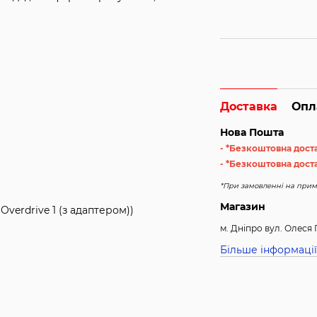
Доставка
Опл
Нова Пошта
- *Безкоштовна дост
- *Безкоштовна доста
*При замовленні на примі
Магазин
2, Overdrive 1 (з адаптером))
м. Дніпро вул. Олеся 
Більше інформації