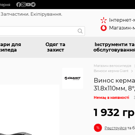
терня
 Запчастини. Екіпірування.
Інтернет-
Магазин-м
ари для
Одяг та
Інструменти та
сипеда
захист
обслуговуванн
Магазин велосипедів
Виноси керма Giant
Винос керма 
31.8х110мм, 8°
Немає в наявності
1 932 г
%
Реєструйся
та б