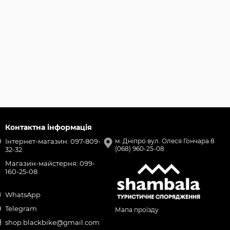
Контактна інформація
Інтернет-магазин: 097-809-
м. Дніпро вул. Олеся Гончара 8
(068) 960-25-08
32-32
Магазин-майстерня: 099-
160-25-08
WhatsApp
Telegram
Мапа проїзду
shop.blackbike@gmail.com