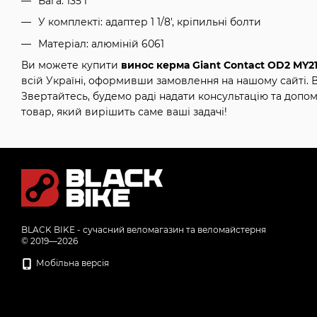
Вага: 135 г
У комплекті: адаптер 1 1/8', кріпильні болти
Матеріал: алюміній 6061
Ви можете купити
винос керма Giant Contact OD2 MY2
всій Україні, оформивши замовлення на нашому сайті.
Звертайтесь, будемо раді надати консультацію та допо
товар, який вирішить саме ваші задачі!
BLACK BIKE - сучасний веломагазин та веломайстерня
© 2019—2026
Мобільна версія