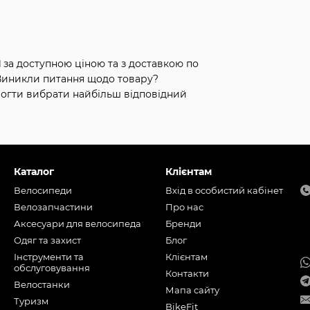
1
за доступною ціною та з доставкою по
 Виникли питання щодо товару?
могти вибрати найбільш відповідний
Каталог
Клієнтам
Велосипеди
Вхід в особистий кабінет
Велозапчастини
Про нас
Аксесуари для велосипеда
Бренди
Одяг та захист
Блог
Інструменти та
Клієнтам
обслуговування
Контакти
Велостанки
Мапа сайту
Туризм
BikeFit