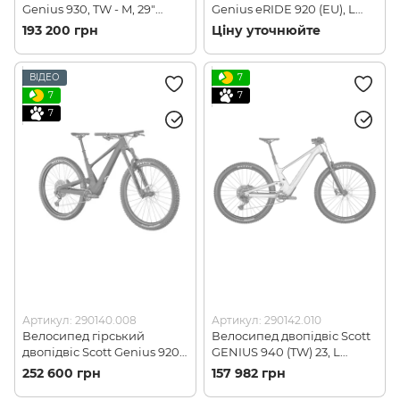
Genius 930, TW - M, 29"
Genius eRIDE 920 (EU), L
(286296.008)
(280720.008)
193 200 грн
Ціну уточнюйте
ВІДЕО
7
7
7
7
Артикул: 290140.008
Артикул: 290142.010
Велосипед гірський
Велосипед двопідвіс Scott
двопідвіс Scott Genius 920,
GENIUS 940 (TW) 23, L
TW, 2023, M, Brown
(290142.010)
252 600 грн
157 982 грн
(290140.008)