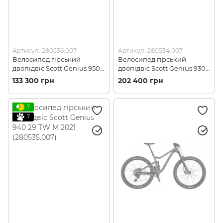
Артикул: 280536.007
Артикул: 280534.007
Велосипед гірський
Велосипед гірський
двопідвіс Scott Genius 950
двопідвіс Scott Genius 930
29 M 2021 (280536.007)
29 TW M 2021 (280534.008)
133 300 грн
202 400 грн
7
7