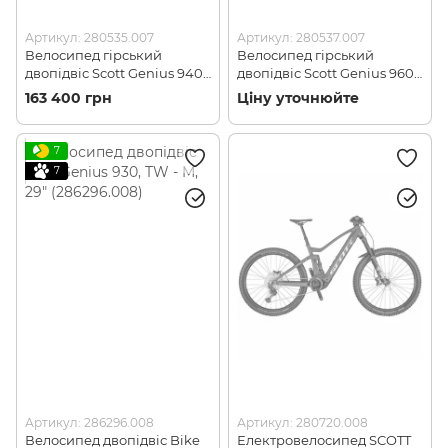
Артикул: 280535.007
Артикул: 280537.007
Велосипед гірський
Велосипед гірський
двопідвіс Scott Genius 940
двопідвіс Scott Genius 960
29 TW M 2021 (280535.007)
29 TW M 2021 (280537.007)
163 400 грн
Ціну уточнюйте
7
7
Артикул: 286296.008
Артикул: 280720.008
Велосипед двопідвіс Bike
Електровелосипед SCOTT