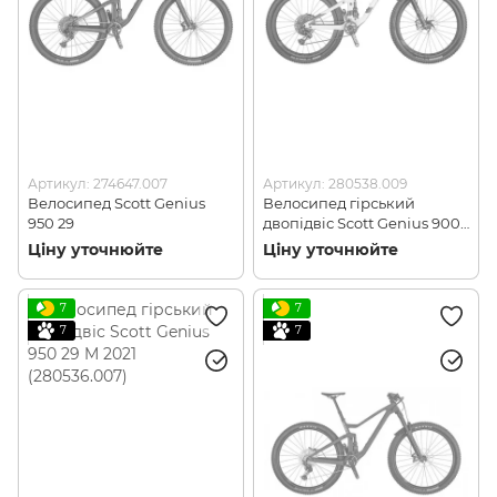
Артикул: 274647.007
Артикул: 280538.009
Велосипед Scott Genius
Велосипед гірський
950 29
двопідвіс Scott Genius 900
Tuned AXS 29 XL 2021
Ціну уточнюйте
Ціну уточнюйте
(280538.009)
7
7
7
7