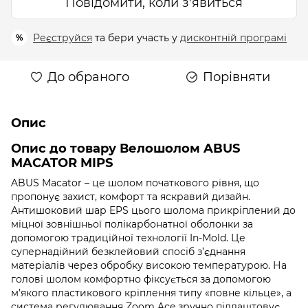
Повідомити, коли з'явиться
Реєструйся
та бери участь у
дисконтній програмі
%
До обраного
Порівняти
Опис
Опис до товару Велошолом ABUS
MACATOR MIPS
ABUS Macator – це шолом початкового рівня, що
пропонує захист, комфорт та яскравий дизайн.
Антишоковий шар EPS цього шолома прикріплений до
міцної зовнішньої полікарбонатної оболонки за
допомогою традиційної технології In-Mold. Це
супернадійний безклейовий спосіб з’єднання
матеріалів через обробку високою температурою. На
голові шолом комфортно фіксується за допомогою
м’якого пластикового кріплення типу «повне кільце», а
система регулювання Zoom Ace зручно підлаштовує