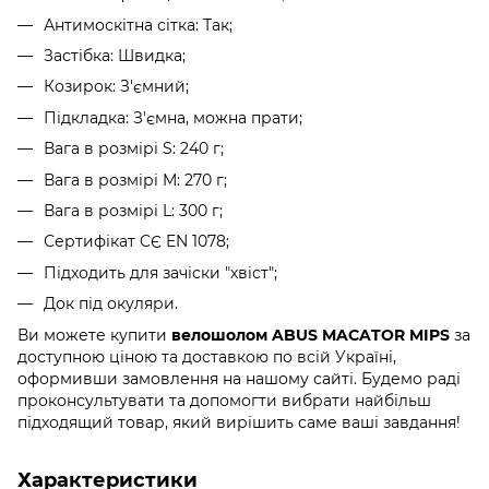
Антимоскітна сітка: Так;
Застібка: Швидка;
Козирок: З'ємний;
Підкладка: З'ємна, можна прати;
Вага в розмірі S: 240 г;
Вага в розмірі M: 270 г;
Вага в розмірі L: 300 г;
Сертифікат CЄ EN 1078;
Підходить для зачіски "хвіст";
Док під окуляри.
Ви можете купити
велошолом ABUS MACATOR MIPS
за
доступною ціною та доставкою по всій Україні,
оформивши замовлення на нашому сайті. Будемо раді
проконсультувати та допомогти вибрати найбільш
підходящий товар, який вирішить саме ваші завдання!
Характеристики