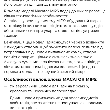
його розмір під індивідуальну анатомію.
Різновид моделі Macator MIPS додає до цих переваг ще
кілька технологічних особливостей:
Спеціальну захисну систему MIPS: вбудований шар з
матеріалу із низьким коефіцієнтом тертя зменшує дію
обертальних сил при ударі, а отже – мінімізує ризик
травми.
Вентиляція цієї моделі здійснюється через 5 вхідних та
8 вихідних отворів. Щоб захистити велосипедиста від
потрапляння під шолом випадкових комах, отвори
повністю закриті щільною антимоскітною сіткою.
Аксесуар сумісний із зачіскою «хвіст», а отже підійде
дівчатам та хлопцям із довгим волоссям. Ще одна
перевага моделі – це зручний з’ємний візор.
Особливості велошолома MACATOR MIPS:
Універсальний шолом для їзди на гірських,
кросових та шосейних велосипедах.
Даний шолом призначений для велосипедистів -
любителів, але за якістю не поступається шоломам
високого рівня.