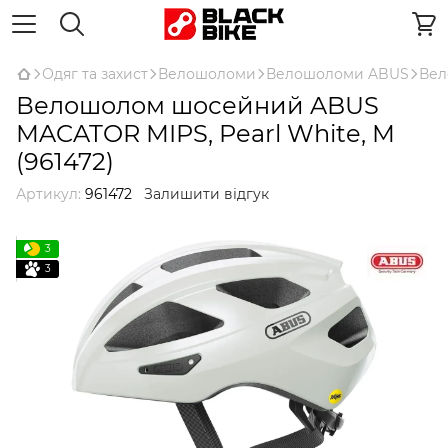
Одяг та захист
Велошоломи
Велошоломи ABUS
Вел
Велошолом шосейний ABUS
MACATOR MIPS, Pearl White, M
(961472)
Артикул:
961472
Залишити відгук
3
3