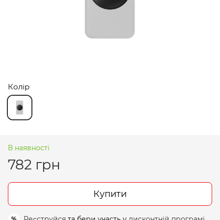
Колір
В наявності
782 грн
Купити
Реєструйся
та бери участь у
дисконтній програмі
%