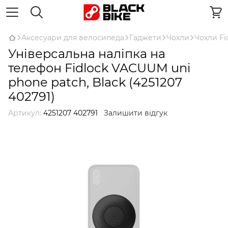
Аксесуари для велосипеда
Гаджети
Чохли
Чохли Fi
Універсальна наліпка на
телефон Fidlock VACUUM uni
phone patch, Black (4251207
402791)
Артикул:
4251207 402791
Залишити відгук