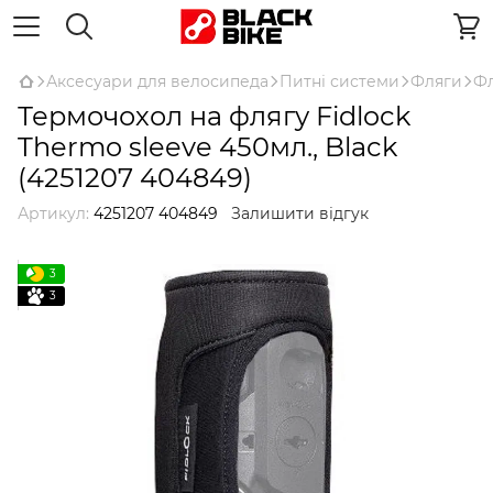
Аксесуари для велосипеда
Питні системи
Фляги
Фл
Термочохол на флягу Fidlock
Thermo sleeve 450мл., Black
(4251207 404849)
Артикул:
4251207 404849
Залишити відгук
3
3