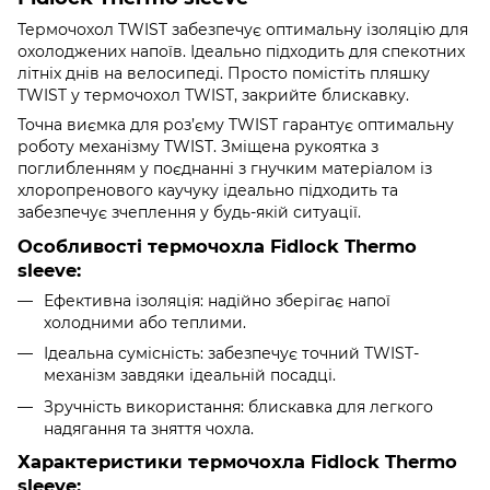
Термочохол TWIST забезпечує оптимальну ізоляцію для
охолоджених напоїв. Ідеально підходить для спекотних
літніх днів на велосипеді. Просто помістіть пляшку
TWIST у термочохол TWIST, закрийте блискавку.
Точна виємка для роз’єму TWIST гарантує оптимальну
роботу механізму TWIST. Зміщена рукоятка з
поглибленням у поєднанні з гнучким матеріалом із
хлоропренового каучуку ідеально підходить та
забезпечує зчеплення у будь-якій ситуації.
Особливості термочохла Fidlock Thermo
sleeve:
Ефективна ізоляція: надійно зберігає напої
холодними або теплими.
Ідеальна сумісність: забезпечує точний TWIST-
механізм завдяки ідеальній посадці.
Зручність використання: блискавка для легкого
надягання та зняття чохла.
Характеристики термочохла Fidlock Thermo
sleeve: