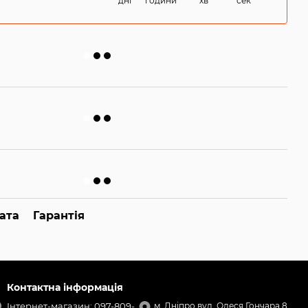
дні
години
хв
сек
ата
Гарантія
Контактна інформація
Інтернет-магазин: 097-809-
м. Дніпро вул. Олеся Гончара 8