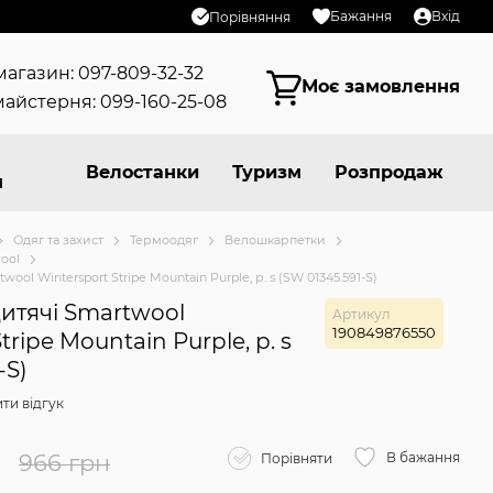
Бажання
Вхід
Порівняння
магазин: 097-809-32-32
Моє замовлення
айстерня: 099-160-25-08
Велостанки
Туризм
Розпродаж
я
Одяг та захист
Термоодяг
Велошкарпетки
ool
ool Wintersport Stripe Mountain Purple, р. s (SW 01345.591-S)
итячі Smartwool
Артикул
190849876550
tripe Mountain Purple, р. s
-S)
ти відгук
н
966 грн
В бажання
Порівняти