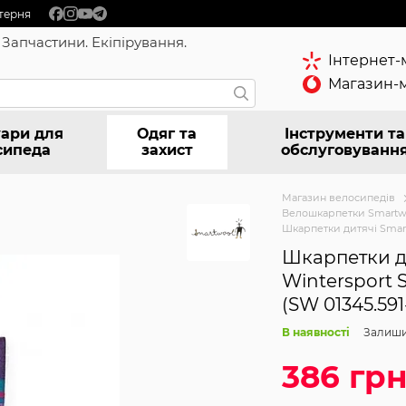
терня
 Запчастини. Екіпірування.
Інтернет-
Магазин-м
ари для
Одяг та
Інструменти та
сипеда
захист
обслуговуванн
Магазин велосипедів
Велошкарпетки Smartw
Шкарпетки дитячі Smartw
Шкарпетки д
Wintersport S
(SW 01345.591
В наявності
Залиши
386 гр