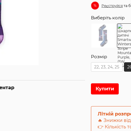
%
Реєструйся
та б
Виберіть колір
Розмір
22, 23, 24, 25
26
ментар
Купити
Літній розп
🔥 Знижки від
👉 Кількість 