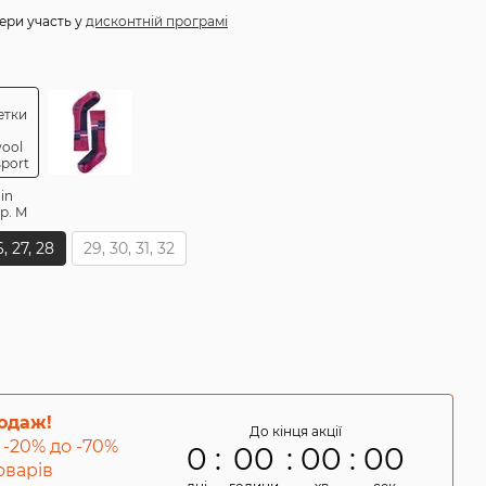
ери участь у
дисконтній програмі
, 27, 28
29, 30, 31, 32
родаж!
До кінця акції
 -20% до -70%
0
00
00
00
товарів