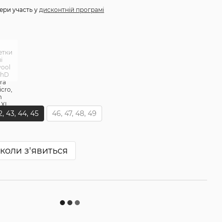
ери участь у
дисконтній програмі
2, 43, 44, 45
46, 47, 48, 49
коли з'явиться