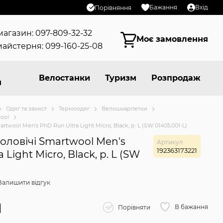
Бажання
Вхід
Порівняння
магазин: 097-809-32-32
Моє замовлення
айстерня: 099-160-25-08
Велостанки
Туризм
Розпродаж
я
Одяг та захист
Термоодяг
Велошкарпетки
ool
wool Men's PhD Run Ultra Light Micro, Black, р. L (SW 01405.001-L)
оловічі Smartwool Men's
Артикул
192363173221
 Light Micro, Black, р. L (SW
Залишити відгук
н
В бажання
Порівняти