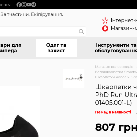
терня
 Запчастини. Екіпірування.
Інтернет-
Магазин-м
ари для
Одяг та
Інструменти та
сипеда
захист
обслуговуванн
Магазин велосипедів
Велошкарпетки Smartw
Шкарпетки чоловічі Smart
Шкарпетки ч
PhD Run Ultra
01405.001-L)
Немає в наявності
807 гр