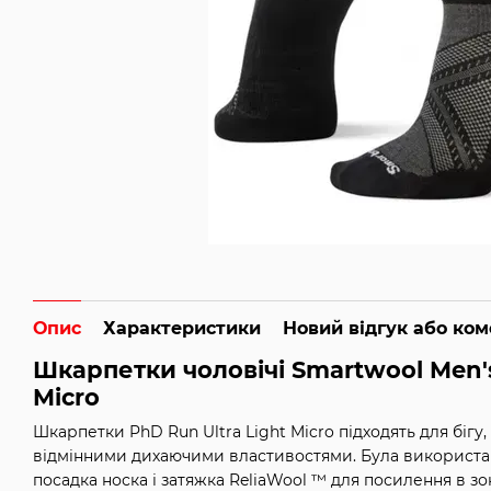
Опис
Характеристики
Новий відгук або ко
Шкарпетки чоловічі Smartwool Men's
Micro
Шкарпетки PhD Run Ultra Light Micro підходять для бігу
відмінними дихаючими властивостями. Була використан
посадка носка і затяжка ReliaWool ™ для посилення в з