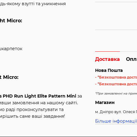
удь-якому взутті та уникнення
t Micro:
 шкарпеток
Доставка
Опл
Нова Пошта
 Micro:
- *Безкоштовна дост
- *Безкоштовна доста
*При замовленні на примі
PHD Run Light Elite Pattern Mini
за
Магазин
мивши замовлення на нашому сайті.
о раді проконсультувати та
м. Дніпро вул. Олеся 
ирішить саме ваші завдання!
Більше інформації