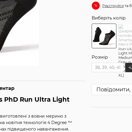
%
Реєструйся
та б
Виберіть колір
Розмір
38, 39, 40, 41
4
ментар
Повідомити, 
 PhD Run Ultra Light
, виготовлені з вовни мерино з
а новітня технологія 4 Degree ™
онах підвищеного навантаження.