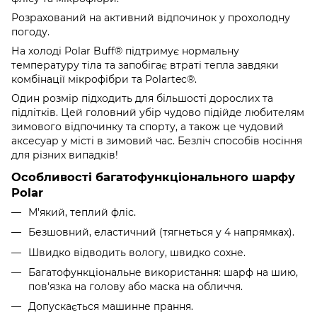
Розрахований на активний відпочинок у прохолодну
погоду.
На холоді Polar Buff® підтримує нормальну
температуру тіла та запобігає втраті тепла завдяки
комбінації мікрофібри та Polartec®.
Один розмір підходить для більшості дорослих та
підлітків. Цей головний убір чудово підійде любителям
зимового відпочинку та спорту, а також це чудовий
аксесуар у місті в зимовий час. Безліч способів носіння
для різних випадків!
Особливості багатофункціонального шарфу
Polar
М'який, теплий фліс.
Безшовний, еластичний (тягнеться у 4 напрямках).
Швидко відводить вологу, швидко сохне.
Багатофункціональне використання: шарф на шию,
пов'язка на голову або маска на обличчя.
Допускається машинне прання.