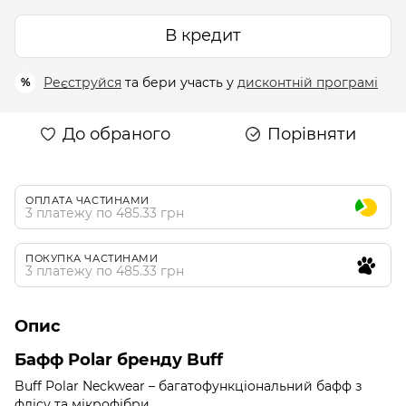
В кредит
Реєструйся
та бери участь у
дисконтній програмі
%
До обраного
Порівняти
ОПЛАТА ЧАСТИНАМИ
3 платежу по 485.33 грн
ПОКУПКА ЧАСТИНАМИ
3 платежу по 485.33 грн
Опис
Бафф Polar бренду Buff
Buff Polar Neckwear – багатофункціональний бафф з
флісу та мікрофібри.