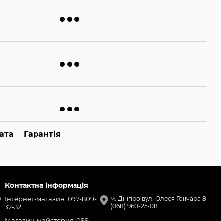
ата
Гарантія
Контактна інформація
Інтернет-магазин: 097-809-
м. Дніпро вул. Олеся Гончара 8
(068) 960-25-08
32-32
Магазин-майстерня: 099-