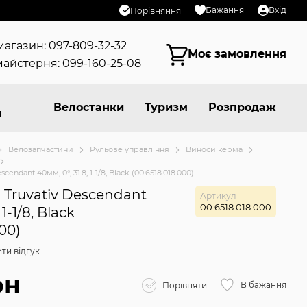
Бажання
Вхід
Порівняння
магазин: 097-809-32-32
Моє замовлення
айстерня: 099-160-25-08
Велостанки
Туризм
Розпродаж
я
Велозапчастини
Рульове управління
Виноси керма
endant 40мм, 0°, 31.8, 1-1/8, Black (00.6518.018.000)
Truvativ Descendant
Артикул
00.6518.018.000
 1-1/8, Black
000)
ти відгук
рн
В бажання
Порівняти