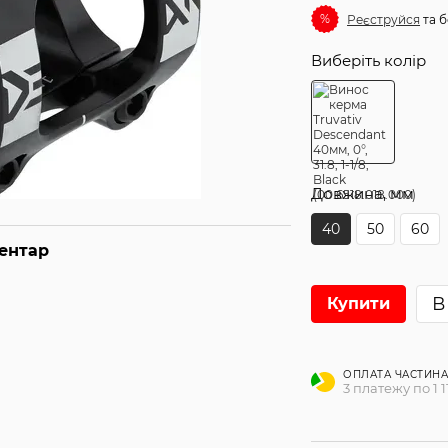
%
Реєструйся
та б
Виберіть колір
Довжина, мм
40
50
60
ментар
В
Купити
ОПЛАТА ЧАСТИН
3 платежу по 1 1