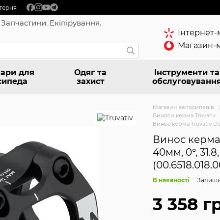
терня
 Запчастини. Екіпірування.
Інтернет-
Магазин-м
ари для
Одяг та
Інструменти та
сипеда
захист
обслуговуванн
Магазин велосипедів
Виноси керма Truvativ
Винос керма Truvativ Desc
Винос керма 
40мм, 0°, 31.8,
(00.6518.018.
В наявності
Залиши
3 358 г