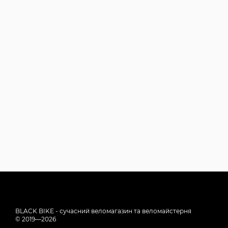
BLACK BIKE - сучасний веломагазин та веломайстерня
© 2019—2026